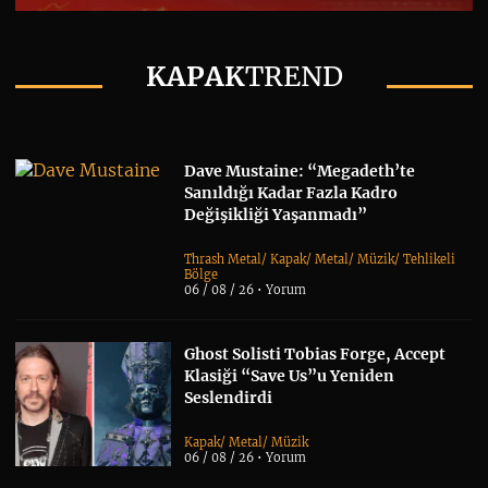
KAPAK
TREND
Dave Mustaine: “Megadeth’te
Sanıldığı Kadar Fazla Kadro
Değişikliği Yaşanmadı”
Thrash Metal
/
Kapak
/
Metal
/
Müzik
/
Tehlikeli
Bölge
06 / 08 / 26 •
Yorum
Ghost Solisti Tobias Forge, Accept
Klasiği “Save Us”u Yeniden
Seslendirdi
Kapak
/
Metal
/
Müzik
06 / 08 / 26 •
Yorum