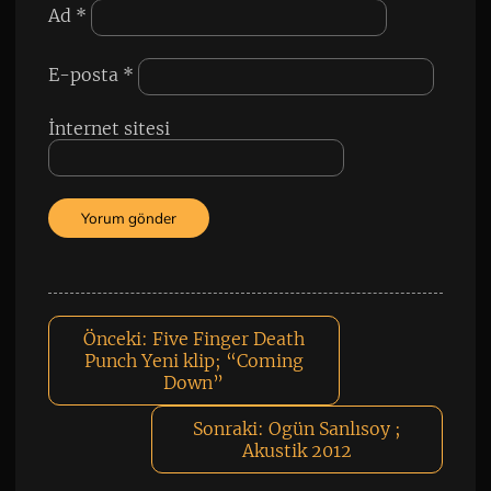
Ad
*
E-posta
*
İnternet sitesi
Önceki:
Five Finger Death
Punch Yeni klip; “Coming
Down”
Sonraki:
Ogün Sanlısoy ;
Akustik 2012