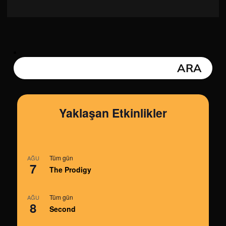
Yaklaşan Etkinlikler
Tüm gün
AĞU
7
The Prodigy
Tüm gün
AĞU
8
Second