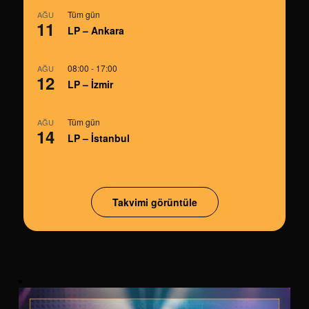
Tüm gün
AĞU
11
LP – Ankara
08:00
-
17:00
AĞU
12
LP – İzmir
Tüm gün
AĞU
14
LP – İstanbul
Takvimi görüntüle