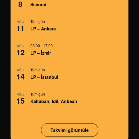
8
Second
Tüm gün
AĞU
11
LP – Ankara
08:00
-
17:00
AĞU
12
LP – İzmir
Tüm gün
AĞU
14
LP – İstanbul
Tüm gün
AĞU
15
Kaltaban, Idil, Anbean
Takvimi görüntüle