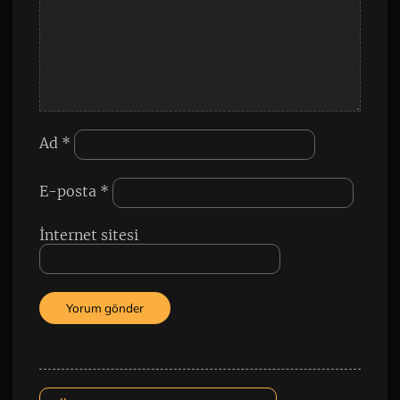
Ad
*
E-posta
*
İnternet sitesi