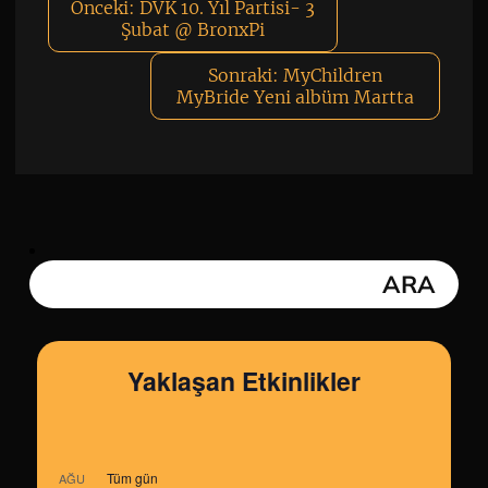
Önceki:
DVK 10. Yıl Partisi- 3
Şubat @ BronxPi
Sonraki:
MyChildren
MyBride Yeni albüm Martta
Yaklaşan Etkinlikler
Tüm gün
AĞU