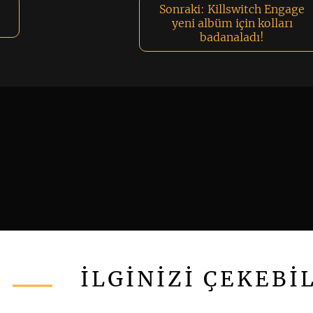
Sonraki:
Killswitch Engage
yeni albüm için kolları
badanaladı!
İLGİNİZİ ÇEKEBİ