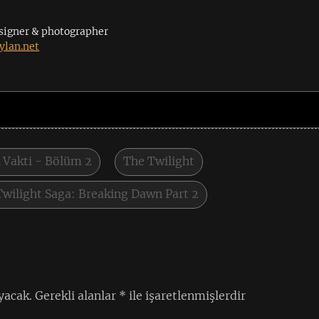
signer & photographer
lan.net
k Vakti - Bölüm 2
The Twilight
Twilight Saga: Breaking Dawn Part 2
yacak.
Gerekli alanlar
*
ile işaretlenmişlerdir