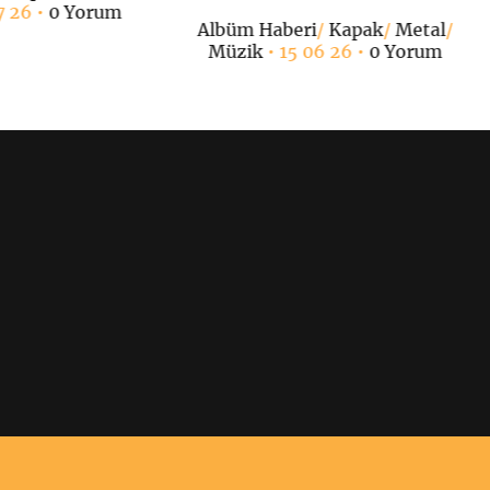
7 26 •
0 Yorum
Albüm Haberi
/
Kapak
/
Metal
/
Müzik
• 15 06 26 •
0 Yorum