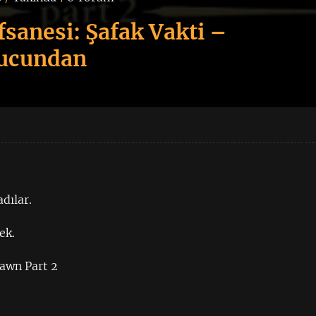
fsanesi: Şafak Vakti –
 ucundan
adılar.
ek.
Dawn Part 2