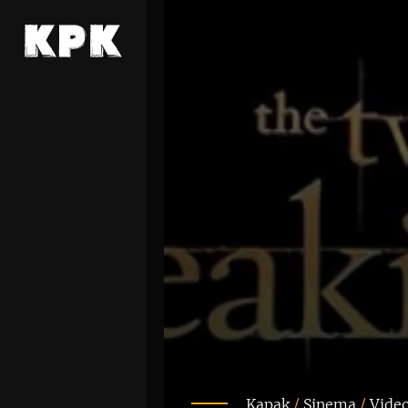
Kapak
/
Sinema
/
Vide