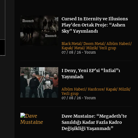
Cursed In Eternity ve Illusions
Play’den Ortak Proje: “Ashen
Sky” Yayımlandı
Black Metal
/
Doom Metal
/
Albüm Haberi
/
Kapak
/
Metal
/
Müzik
/
Yerli grup
07 / 08 / 26 •
Yorum
I Deny, Yeni EP’si “İnfial”ı
Yayımladı
Albüm Haberi
/
Hardcore
/
Kapak
/
Müzik
/
Yerli grup
07 / 08 / 26 •
Yorum
Dave Mustaine: “Megadeth’te
Sanıldığı Kadar Fazla Kadro
Değişikliği Yaşanmadı”