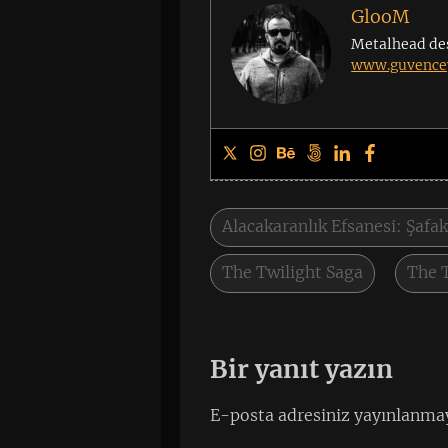
GlooM
Metalhead de
www.guvencey
Alacakaranlık Efsanesi: Şafa
The Twilight Saga
The 
Bir yanıt yazın
E-posta adresiniz yayınlanma