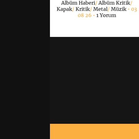
Albüm Haberi
/
Albüm Kritik
/
Yorum
Kapak
/
Kritik
/
Metal
/
Müzik
• 03
08 26 •
1 Yorum