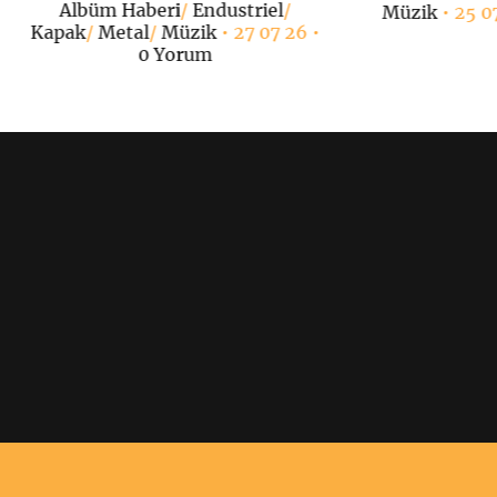
Albüm Haberi
/
Endustriel
/
Müzik
• 25 0
Kapak
/
Metal
/
Müzik
• 27 07 26 •
0 Yorum