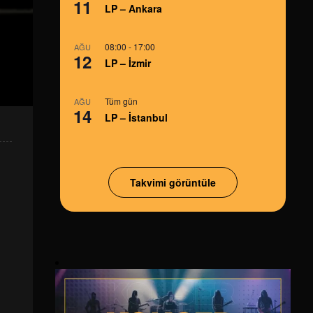
11
LP – Ankara
08:00
-
17:00
AĞU
12
LP – İzmir
Tüm gün
AĞU
14
LP – İstanbul
Takvimi görüntüle