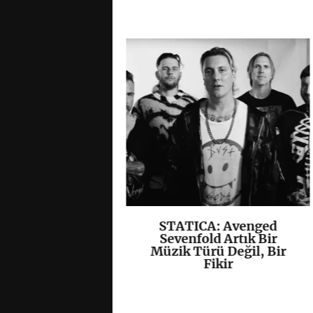
, Yeni EP’si
STATICA: Avenged
K
+
K
+
”ı Yayımladı
Sevenfold Artık Bir
Müzik Türü Değil, Bir
Fikir
/
Hardcore
/
Kapak
/
 grup
• 07 08 26 •
0