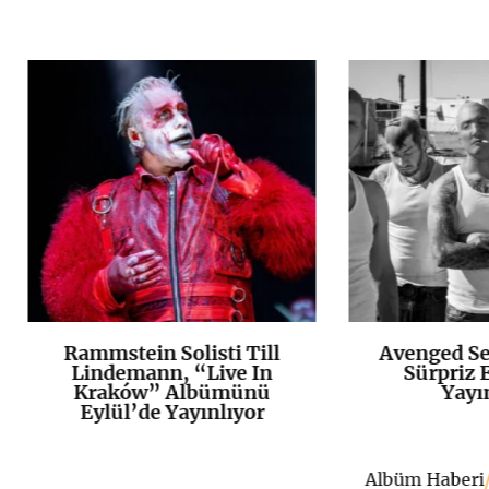
Rammstein Solisti Till
Avenged Se
K
+
Lindemann, “Live In
Sürpriz E
Kraków” Albümünü
Yayı
Eylül’de Yayınlıyor
Albüm Haberi