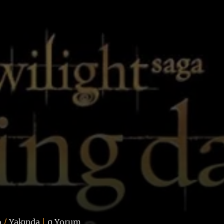
o
/
Yakında
|
0 Yorum