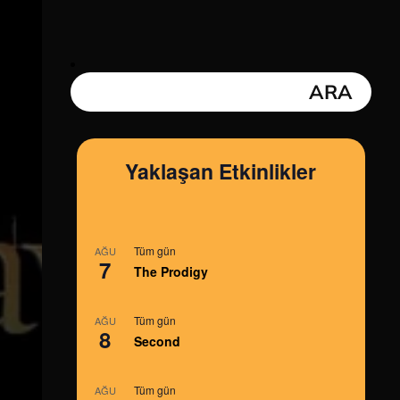
Yaklaşan Etkinlikler
Tüm gün
AĞU
7
The Prodigy
Tüm gün
AĞU
8
Second
Tüm gün
AĞU