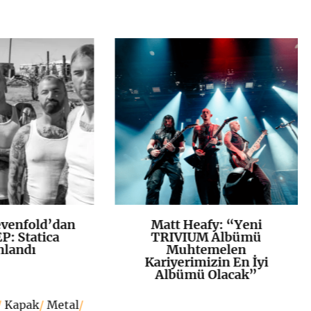
venfold’dan
Matt Heafy: “Yeni
K
+
K
+
P: Statica
TRIVIUM Albümü
nlandı
Muhtemelen
Kariyerimizin En İyi
Albümü Olacak”
/
Kapak
/
Metal
/