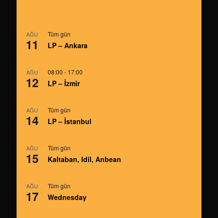
Tüm gün
AĞU
11
LP – Ankara
08:00
-
17:00
AĞU
12
LP – İzmir
Tüm gün
AĞU
14
LP – İstanbul
Tüm gün
AĞU
15
Kaltaban, Idil, Anbean
Tüm gün
AĞU
17
Wednesday