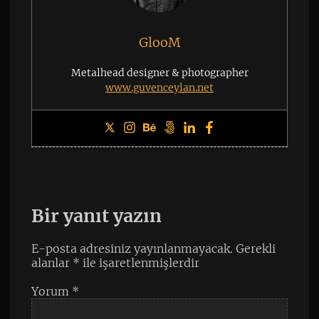
GlooM
Metalhead designer & photographer
www.guvenceylan.net
Bir yanıt yazın
E-posta adresiniz yayınlanmayacak.
Gerekli
alanlar
*
ile işaretlenmişlerdir
Yorum
*