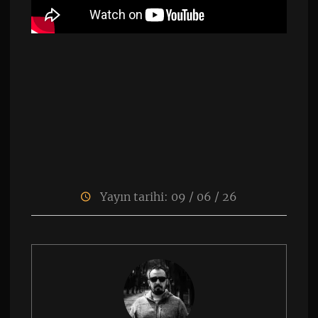
Yayın tarihi: 09 / 06 / 26