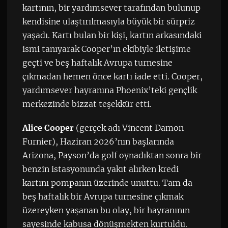
kartının, bir yardımsever tarafından bulunup
kendisine ulaştırılmasıyla büyük bir sürpriz
yaşadı. Kartı bulan bir kişi, kartın arkasındaki
ismi tanıyarak Cooper’ın ekibiyle iletişime
geçti ve beş haftalık Avrupa turnesine
çıkmadan hemen önce kartı iade etti. Cooper,
yardımsever hayranına Phoenix’teki gençlik
merkezinde bizzat teşekkür etti.
Alice Cooper
(gerçek adı Vincent Damon
Furnier), Haziran 2026’nın başlarında
Arizona, Payson’da golf oynadıktan sonra bir
benzin istasyonunda yakıt alırken kredi
kartını pompanın üzerinde unuttu. Tam da
beş haftalık bir Avrupa turnesine çıkmak
üzereyken yaşanan bu olay, bir hayranının
sayesinde kabusa dönüşmekten kurtuldu.