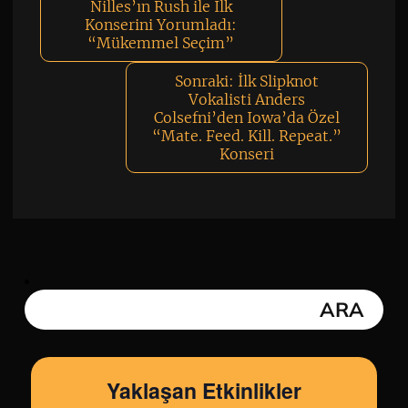
Nilles’ın Rush ile İlk
Konserini Yorumladı:
“Mükemmel Seçim”
Sonraki:
İlk Slipknot
Vokalisti Anders
Colsefni’den Iowa’da Özel
“Mate. Feed. Kill. Repeat.”
Konseri
Yaklaşan Etkinlikler