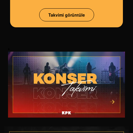
Takvimi görüntüle