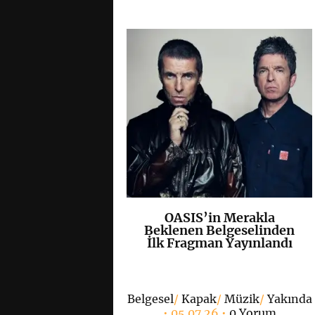
OASIS’in Merakla
K
+
Beklenen Belgeselinden
İlk Fragman Yayınlandı
Belgesel
/
Kapak
/
Müzik
/
Yakında
• 05 07 26 •
0 Yorum