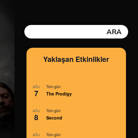
Yaklaşan Etkinlikler
Tüm gün
AĞU
7
The Prodigy
Tüm gün
AĞU
8
Second
Tüm gün
AĞU