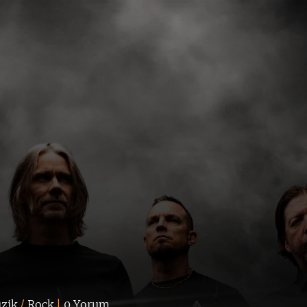
zik
/
Rock
|
0 Yorum