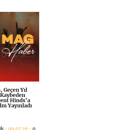
 Geçen Yıl
K
+
 Kaybeden
rent Hinds’a
ilm Yayınladı
ik
• 09 07 26 •
0