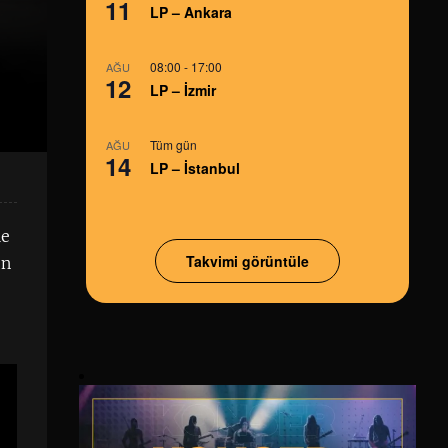
11
LP – Ankara
08:00
-
17:00
AĞU
12
LP – İzmir
Tüm gün
AĞU
14
LP – İstanbul
le
Takvimi görüntüle
en