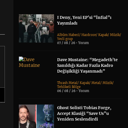
I Deny, Yeni EP’si “İnfial”ı
Yayımladı
Albüm Haberi
/
Hardcore
/
Kapak
/
Müzik
/
Yerli grup
07 / 08 / 26 •
Yorum
Dave Mustaine: “Megadeth’te
Sanıldığı Kadar Fazla Kadro
Değişikliği Yaşanmadı”
Thrash Metal
/
Kapak
/
Metal
/
Müzik
/
Tehlikeli Bölge
06 / 08 / 26 •
Yorum
Ghost Solisti Tobias Forge,
Accept Klasiği “Save Us”u
Yeniden Seslendirdi