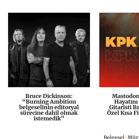
Bruce Dickinson:
Mastodon,
K
+
“Burning Ambition
Hayatını
belgeselinin editoryal
Gitaristi B
sürecine dahil olmak
Özel Kısa F
istemedik”
Belgesel
/
Müz