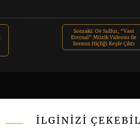
Sonraki:
Ov Sulfur, “Vast
d
Eternal” Müzik Videosu ile
Sonsuz Hiçliği Keşfe Çıktı
İLGİNİZİ ÇEKEBİ