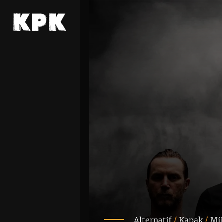
Alternatif
/
Kapak
/
Mü