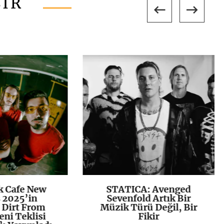
LİR
k Cafe New
STATICA: Avenged
K
+
K
+
 2025’in
Sevenfold Artık Bir
 Dirt From
Müzik Türü Değil, Bir
eni Teklisi
Fikir