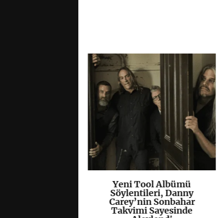
olisti Tobias
Yeni Tool Albümü
K
+
K
+
ccept Klasiği
Söylentileri, Danny
s”u Yeniden
Carey’nin Sonbahar
lendirdi
Takvimi Sayesinde