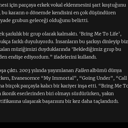
mesi için parçaya erkek vokal eklenmesini şart koştuğunu
çı, bu kararın o dönemde kendisini en çok düşündüren
iyade grubun geleceği olduğunu belirtti.
şarkılık bir grup olarak kalmaktı. ‘Bring Me To Life’,
kça farklı duyuluyordu. İnsanların bu şarkıyı dinleyip biz
 kalan müziğimizi duyduklarında ‘Beklediğimiz grup bu
en endişe ediyordum.” ifadelerini kullandı.
şa çıktı. 2003 yılında yayımlanan
Fallen
albümü dünya
erken, Evanescence “My Immortal”, “Going Under”, “Call
birçok parçayla kalıcı bir kariyer inşa etti. “Bring Me T
 ikonik eserlerinden biri olmayı sürdürürken, yakın
ikasına ulaşarak başarısını bir kez daha taçlandırdı.