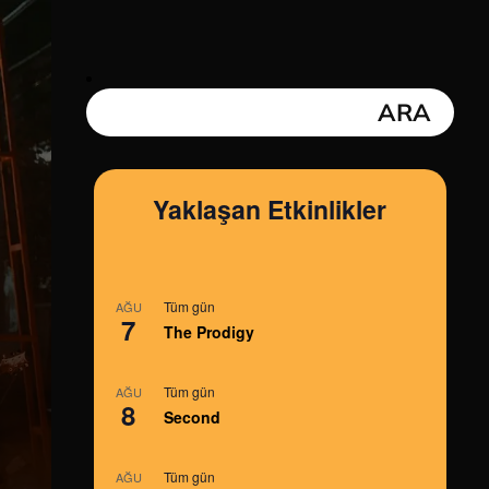
Yaklaşan Etkinlikler
Tüm gün
AĞU
7
The Prodigy
Tüm gün
AĞU
8
Second
Tüm gün
AĞU