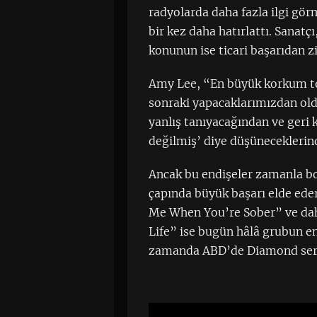
radyolarda daha fazla ilgi gör
bir kez daha hatırlattı. Sanat
konunun ise ticari başarıdan z
Amy Lee, “En büyük korkum tek 
sonraki yapacaklarımızdan oldu
yanlış tanıyacağından ve geri
değilmiş’ diye düşüneceklerind
Ancak bu endişeler zamanla bo
çapında büyük başarı elde ed
Me When You’re Sober” ve daha 
Life” ise bugün hâlâ grubun en
zamanda ABD’de Diamond sertif