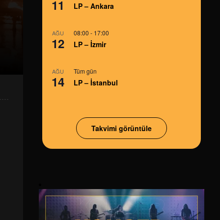
11
LP – Ankara
08:00
-
17:00
AĞU
12
LP – İzmir
Tüm gün
AĞU
14
LP – İstanbul
Takvimi görüntüle