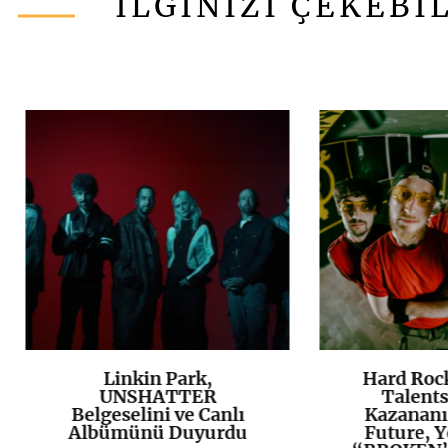
İLGİNİZİ ÇEKEBİ
Linkin Park,
Hard Roc
K
+
UNSHATTER
Talents
Belgeselini ve Canlı
Kazananı
Albümünü Duyurdu
Future, Y