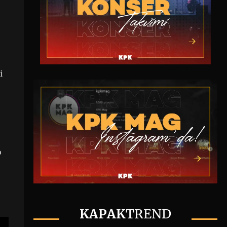
i
o
KAPAK
TREND