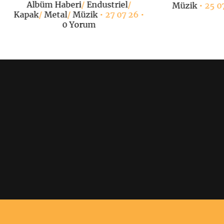
Albüm Haberi
/
Endustriel
/
Müzik
• 25 0
Kapak
/
Metal
/
Müzik
• 27 07 26 •
0 Yorum