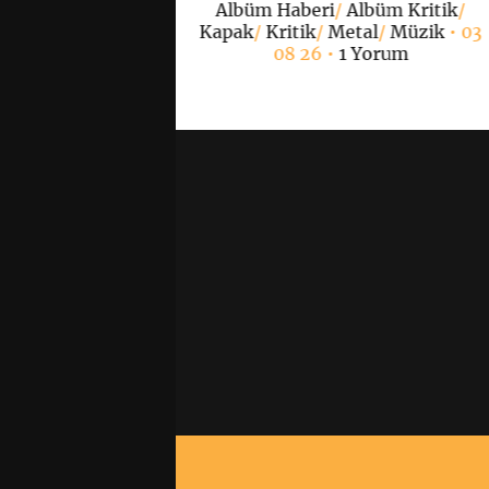
Albüm Haberi
/
Albüm Kritik
/
Yorum
Kapak
/
Kritik
/
Metal
/
Müzik
• 03
08 26 •
1 Yorum