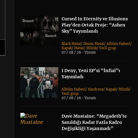
Cursed In Eternity ve Illusions
Play’den Ortak Proje: “Ashen
Sky” Yayımlandı
Black Metal
/
Doom Metal
/
Albüm Haberi
/
Kapak
/
Metal
/
Müzik
/
Yerli grup
07 / 08 / 26 •
Yorum
I Deny, Yeni EP’si “İnfial”ı
Yayımladı
Albüm Haberi
/
Hardcore
/
Kapak
/
Müzik
/
Yerli grup
07 / 08 / 26 •
Yorum
Dave Mustaine: “Megadeth’te
Sanıldığı Kadar Fazla Kadro
Değişikliği Yaşanmadı”