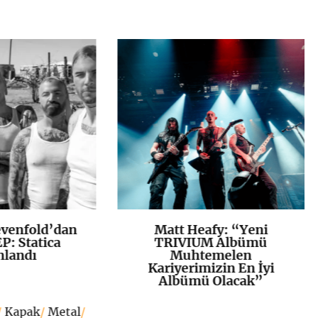
venfold’dan
Matt Heafy: “Yeni
K
+
K
+
P: Statica
TRIVIUM Albümü
nlandı
Muhtemelen
Kariyerimizin En İyi
Albümü Olacak”
/
Kapak
/
Metal
/