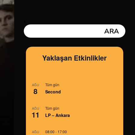
Yaklaşan Etkinlikler
Tüm gün
AĞU
8
Second
Tüm gün
AĞU
11
LP – Ankara
08:00
-
17:00
AĞU