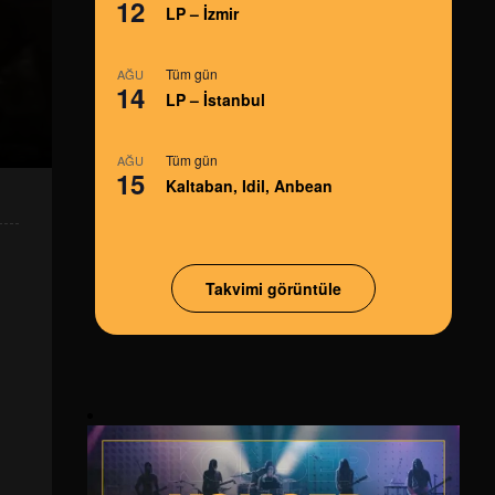
12
LP – İzmir
Tüm gün
AĞU
14
LP – İstanbul
Tüm gün
AĞU
15
Kaltaban, Idil, Anbean
Takvimi görüntüle