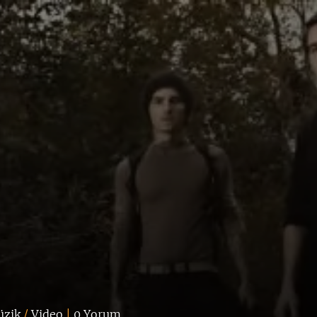
zik
/
Video
|
0 Yorum