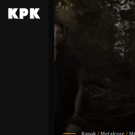
Kapak
/
Metalcore
/
Mü