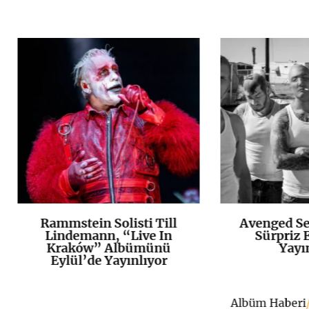
Rammstein Solisti Till
Avenged Se
K
+
Lindemann, “Live In
Sürpriz E
Kraków” Albümünü
Yayı
Eylül’de Yayınlıyor
Albüm Haberi