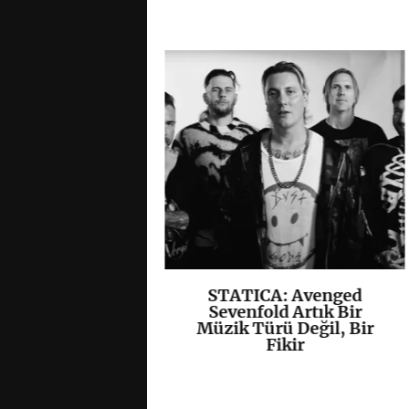
, Yeni EP’si
STATICA: Avenged
K
+
K
+
”ı Yayımladı
Sevenfold Artık Bir
Müzik Türü Değil, Bir
Fikir
/
Hardcore
/
Kapak
/
 grup
• 07 08 26 •
0