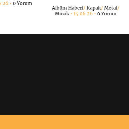
7 26 •
0 Yorum
Albüm Haberi
/
Kapak
/
Metal
/
Müzik
• 15 06 26 •
0 Yorum