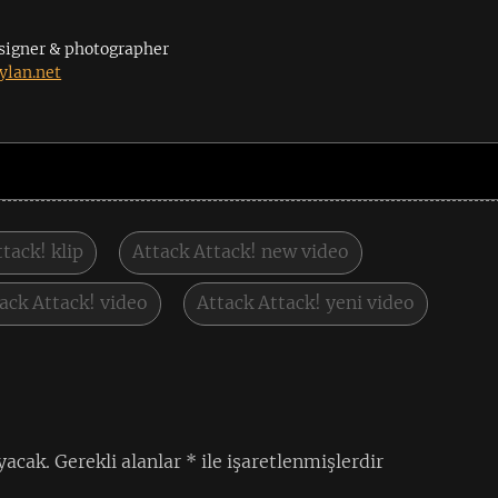
signer & photographer
lan.net
tack! klip
Attack Attack! new video
ack Attack! video
Attack Attack! yeni video
yacak.
Gerekli alanlar
*
ile işaretlenmişlerdir