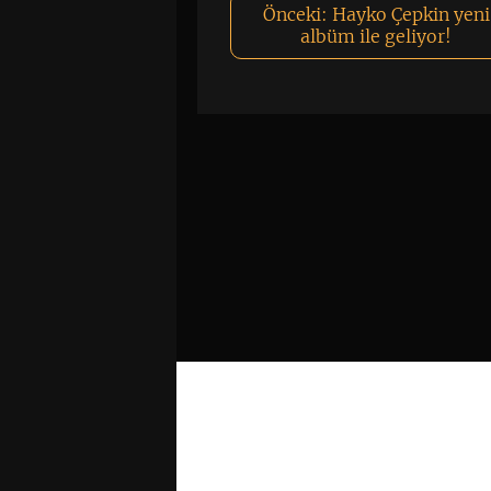
Önceki:
Hayko Çepkin yeni
albüm ile geliyor!