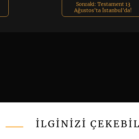
Sonraki:
Testament 13
Ağustos’ta İstanbul’da!
İLGİNİZİ ÇEKEBİ