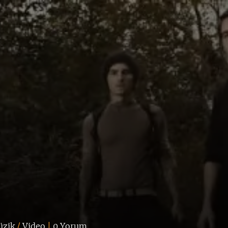
zik
/
Video
|
0 Yorum