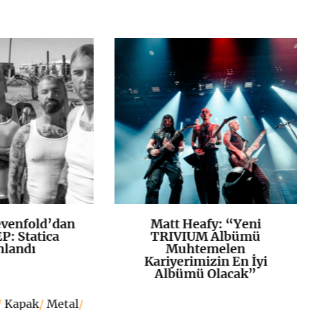
venfold’dan
Matt Heafy: “Yeni
K
+
K
+
P: Statica
TRIVIUM Albümü
nlandı
Muhtemelen
Kariyerimizin En İyi
Albümü Olacak”
/
Kapak
/
Metal
/