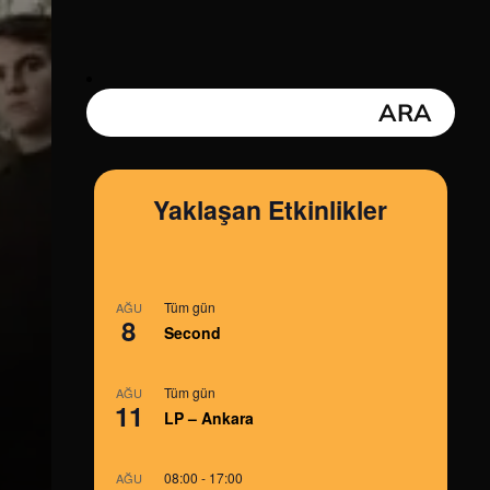
Yaklaşan Etkinlikler
Tüm gün
AĞU
8
Second
Tüm gün
AĞU
11
LP – Ankara
08:00
-
17:00
AĞU