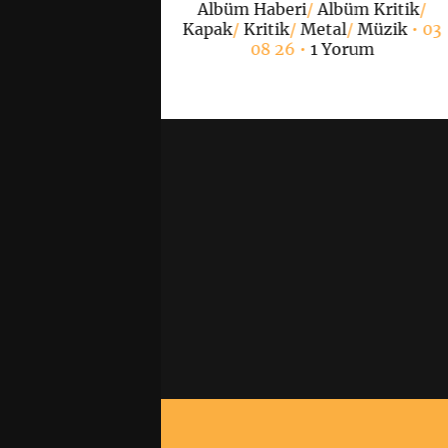
Albüm Haberi
/
Albüm Kritik
/
Yorum
Kapak
/
Kritik
/
Metal
/
Müzik
• 03
08 26 •
1 Yorum