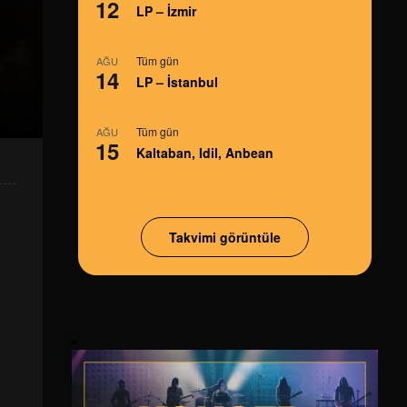
12
LP – İzmir
Tüm gün
AĞU
14
LP – İstanbul
Tüm gün
AĞU
15
Kaltaban, Idil, Anbean
Takvimi görüntüle