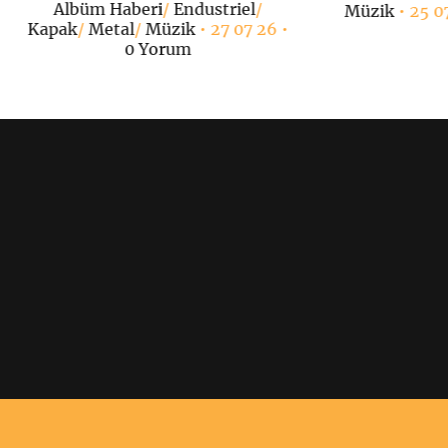
Albüm Haberi
/
Endustriel
/
Müzik
• 25 0
Kapak
/
Metal
/
Müzik
• 27 07 26 •
0 Yorum