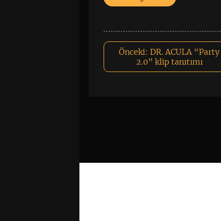
Önceki:
DR. ACULA “Party
2.0” klip tanıtımı