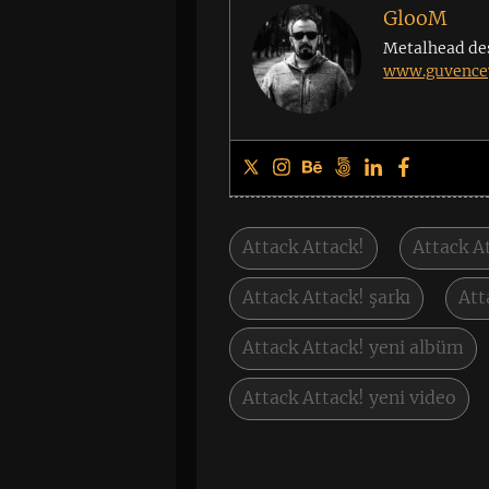
GlooM
Metalhead de
www.guvencey
Attack Attack!
Attack A
Attack Attack! şarkı
Att
Attack Attack! yeni albüm
Attack Attack! yeni video