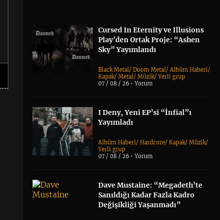
Cursed In Eternity ve Illusions
Play’den Ortak Proje: “Ashen
Sky” Yayımlandı
Black Metal
/
Doom Metal
/
Albüm Haberi
/
Kapak
/
Metal
/
Müzik
/
Yerli grup
07 / 08 / 26 •
Yorum
I Deny, Yeni EP’si “İnfial”ı
Yayımladı
Albüm Haberi
/
Hardcore
/
Kapak
/
Müzik
/
Yerli grup
07 / 08 / 26 •
Yorum
Dave Mustaine: “Megadeth’te
Sanıldığı Kadar Fazla Kadro
Değişikliği Yaşanmadı”