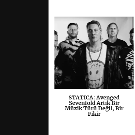
, Yeni EP’si
STATICA: Avenged
K
+
K
+
”ı Yayımladı
Sevenfold Artık Bir
Müzik Türü Değil, Bir
Fikir
/
Hardcore
/
Kapak
/
 grup
• 07 08 26 •
0