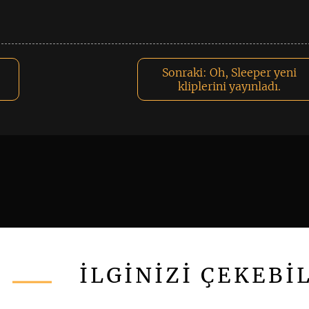
Sonraki:
Oh, Sleeper yeni
kliplerini yayınladı.
İLGİNİZİ ÇEKEBİ