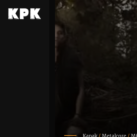
Kapak
/
Metalcore
/
Mü