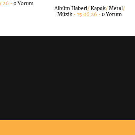
7 26 •
0 Yorum
Albüm Haberi
/
Kapak
/
Metal
/
Müzik
• 15 06 26 •
0 Yorum