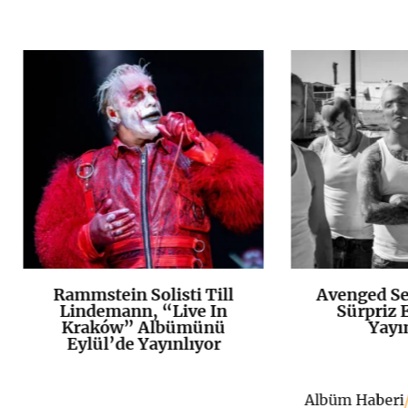
Rammstein Solisti Till
Avenged Se
K
+
Lindemann, “Live In
Sürpriz E
Kraków” Albümünü
Yayı
Eylül’de Yayınlıyor
Albüm Haberi