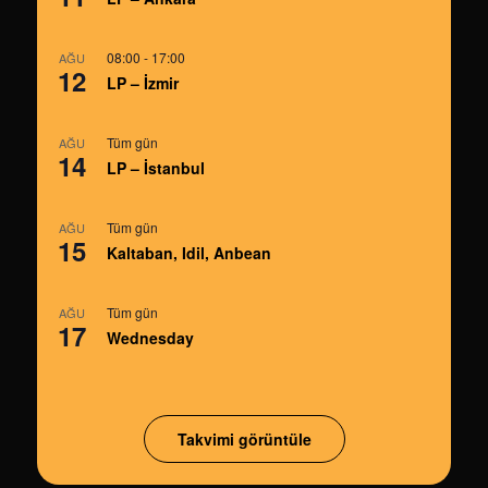
08:00
-
17:00
AĞU
12
LP – İzmir
Tüm gün
AĞU
14
LP – İstanbul
Tüm gün
AĞU
15
Kaltaban, Idil, Anbean
Tüm gün
AĞU
17
Wednesday
Takvimi görüntüle