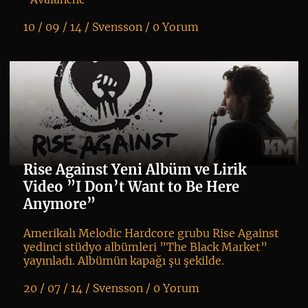
10 / 09 / 14 /
Svensson
/
0 Yorum
K
+
Rise Against Yeni Albüm ve Lirik
Video ”I Don’t Want to Be Here
Anymore”
Amerikalı Melodic Hardcore grubu Rise Against
yedinci stüdyo albümleri ”The Black Market”
yayınladı. Albümün kapağı şu şekilde.
20 / 07 / 14 /
Svensson
/
0 Yorum
K
+