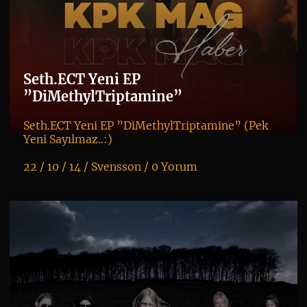
Seth.ECT Yeni EP
”DiMethylTriptamine”
Seth.ECT Yeni EP ”DiMethylTriptamine” (Pek
Yeni Sayılmaz..:)
22 / 10 / 14 /
Svensson
/
0 Yorum
K
+