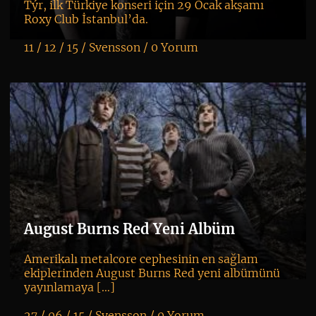
Týr, ilk Türkiye konseri için 29 Ocak akşamı
Roxy Club İstanbul’da.
11 / 12 / 15 /
Svensson
/
0 Yorum
K
+
August Burns Red Yeni Albüm
Amerikalı metalcore cephesinin en sağlam
ekiplerinden August Burns Red yeni albümünü
yayınlamaya […]
27 / 06 / 15 /
Svensson
/
0 Yorum