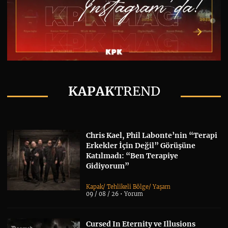
KAPAK
TREND
Chris Kael, Phil Labonte’nin “Terapi
Erkekler İçin Değil” Görüşüne
Katılmadı: “Ben Terapiye
Gidiyorum”
Kapak
/
Tehlikeli Bölge
/
Yaşam
09 / 08 / 26 •
Yorum
Cursed In Eternity ve Illusions