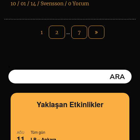
10 / 01 / 14 /
Svensson
/
0 Yorum
K
+
1
2
…
7
Yaklaşan Etkinlikler
Tüm gün
AĞU
11
LP – Ankara