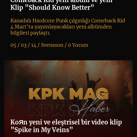
Klip ”Should Know Better”
Kanadalı Hardcore Punk çılgınlığı Comeback Kid
4 Mart’ta yayımlayacakları yeni albümden
bilgileri paylaştı.
05 / 03 / 14 /
Svensson
/
0 Yorum
K
+
KoЯn yeni ve eleştrisel bir video klip
”Spike in My Veins”