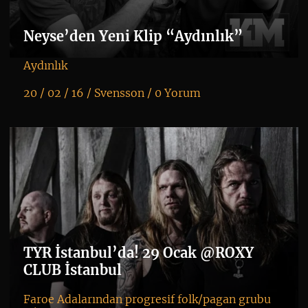
Neyse’den Yeni Klip “Aydınlık”
Aydınlık
20 / 02 / 16 /
Svensson
/
0 Yorum
K
+
TYR İstanbul’da! 29 Ocak @ROXY
CLUB İstanbul
Faroe Adalarından progresif folk/pagan grubu