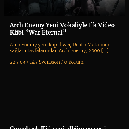
Arch Enemy Yeni Vokaliyle İlk Video
Klibi ”War Eternal”
Arch Enemy yeni klip! İsveç Death Metalinin
sağlam tayfalarından Arch Enemy, 2000 […]
22 / 03 / 14 /
Svensson
/
0 Yorum
K
+
Comeback Kid yeni albüm ve yeni