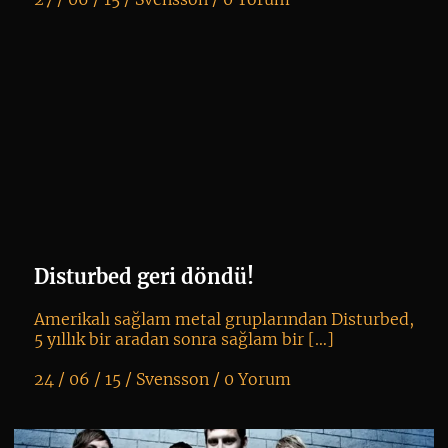
K
+
Disturbed geri döndü!
Amerikalı sağlam metal gruplarından Disturbed,
5 yıllık bir aradan sonra sağlam bir […]
24 / 06 / 15 /
Svensson
/
0 Yorum
K
+