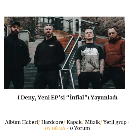
I Deny, Yeni EP’si “İnfial”ı Yayımladı
K
+
Albüm Haberi
/
Hardcore
/
Kapak
/
Müzik
/
Yerli grup
•
07 08 26 •
0 Yorum