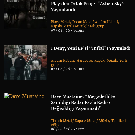
Play’den Ortak Proje: “Ashen Sky”
Yayımlandı
Black Metal
/
Doom Metal
/
Albüm Haberi
/
Kapak
/
Metal
/
Müzik
/
Yerli grup
07 / 08 / 26 •
Yorum
I Deny, Yeni EP’si “İnfial”ı Yayımladı
Albüm Haberi
/
Hardcore
/
Kapak
/
Müzik
/
Yerli
grup
07 / 08 / 26 •
Yorum
Dave Mustaine: “Megadeth’te
Sanıldığı Kadar Fazla Kadro
Değişikliği Yaşanmadı”
Thrash Metal
/
Kapak
/
Metal
/
Müzik
/
Tehlikeli
Bölge
06 / 08 / 26 •
Yorum