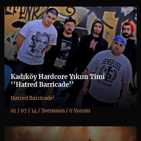
Kadıköy Hardcore Yıkım Timi
‘’Hatred Barricade’’
Hatred Barricade!
01 / 07 / 14 /
Svensson
/
0 Yorum
K
+