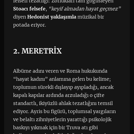
felsefi tezatlığı: Zorlukları tam göğüsleyen
Stoacı felsefe
,
“keyif almadan hayat geçmez”
diyen
Hedonist yaklaşımla
müzikal bir
potada eriyor.
2. MERETRİX
Albüme adını veren ve Roma hukukunda
“hayat kadını” anlamına gelen bu kelime;
toplumun sürekli dışlayıp ayıpladığı, ancak
kapalı kapılar ardında arzuladığı o çifte
standartlı, ikiyüzlü ahlak tezatlığını temsil
ediyor. Ayris bu figürü, toplumsal yargıların
ve belaltı zihniyetlerin yarattığı psikolojik
baskıyı yıkmak için bir Truva atı gibi