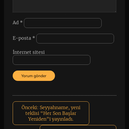
Ad
*
E-posta
*
İnternet sitesi
Önceki:
Seyyahname, yeni
teklisi “Her Son Başlar
Yeniden”i yayınladı.