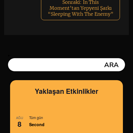
Sonraki:
In This
Moment’tan Yepyeni Şarkı
“Sleeping With The Enemy”
Yaklaşan Etkinlikler
Tüm gün
AĞU
8
Second