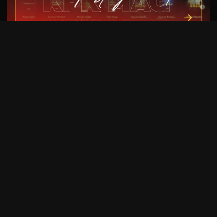
KAPAK
TREND
Cursed In Eternity ve Illusions
Play’den Ortak Proje: “Ashen Sky”
Yayımlandı
Black Metal
/
Doom Metal
/
Albüm Haberi
/
Kapak
/
Metal
/
Müzik
/
Yerli grup
07 / 08 / 26 •
Yorum
I Deny, Yeni EP’si “İnfial”ı Yayımladı