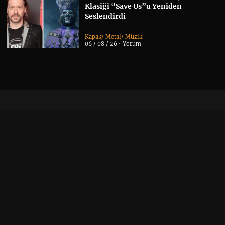
Klasiği “Save Us”u Yeniden
Seslendirdi
Kapak
/
Metal
/
Müzik
06 / 08 / 26 •
Yorum