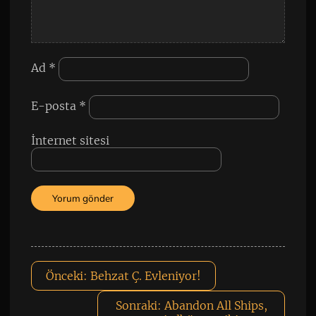
Ad
*
E-posta
*
İnternet sitesi
Önceki:
Behzat Ç. Evleniyor!
Sonraki:
Abandon All Ships,