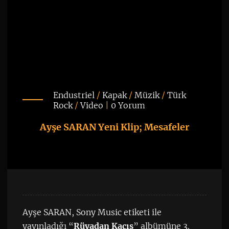
Endustriel
/
Kapak
/
Müzik
/
Türk
Rock
/
Video
|
0 Yorum
Ayşe SARAN Yeni Klip; Mesafeler
Ayşe SARAN, Sony Music etiketi ile
yayınladığı “
Rüyadan Kaçış
” albümüne 3.