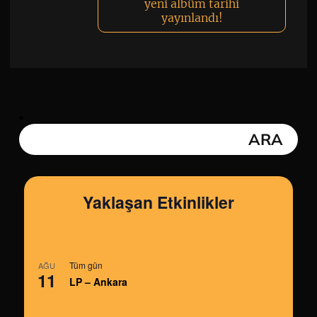
yeni albüm tarihi
yayınlandı!
Yaklaşan Etkinlikler
Tüm gün
AĞU
11
LP – Ankara