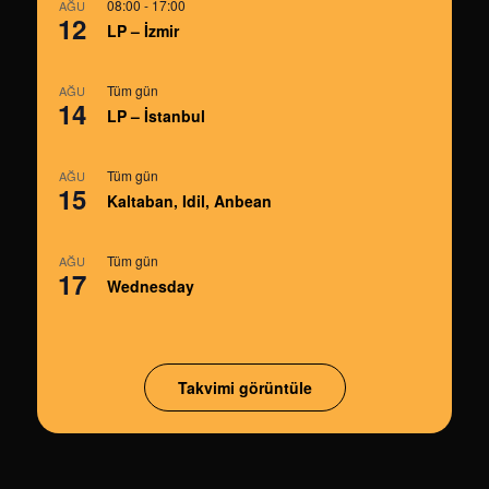
08:00
-
17:00
AĞU
12
LP – İzmir
Tüm gün
AĞU
14
LP – İstanbul
Tüm gün
AĞU
15
Kaltaban, Idil, Anbean
Tüm gün
AĞU
17
Wednesday
Takvimi görüntüle