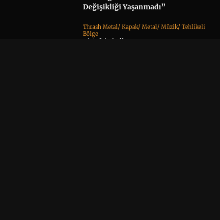
Değişikliği Yaşanmadı”
Thrash Metal
/
Kapak
/
Metal
/
Müzik
/
Tehlikeli
Bölge
06 / 08 / 26 •
Yorum