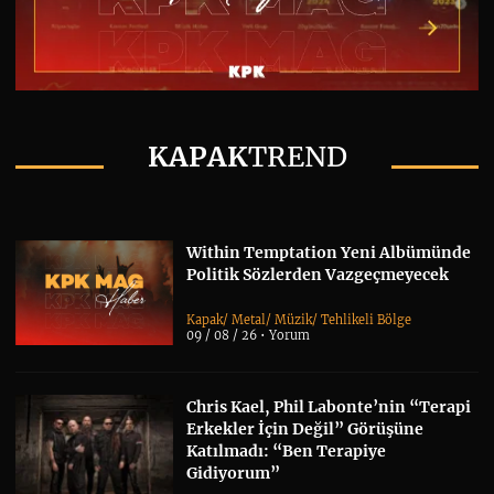
KAPAK
TREND
Within Temptation Yeni Albümünde
Politik Sözlerden Vazgeçmeyecek
Kapak
/
Metal
/
Müzik
/
Tehlikeli Bölge
09 / 08 / 26 •
Yorum
Chris Kael, Phil Labonte’nin “Terapi
Erkekler İçin Değil” Görüşüne
Katılmadı: “Ben Terapiye
Gidiyorum”