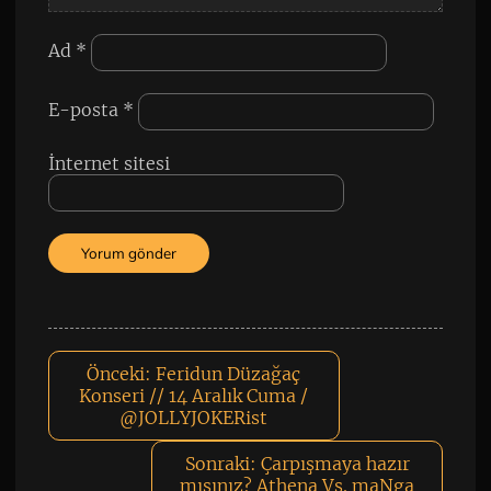
Ad
*
E-posta
*
İnternet sitesi
Önceki:
Feridun Düzağaç
Konseri // 14 Aralık Cuma /
@JOLLYJOKERist
Sonraki:
Çarpışmaya hazır
mısınız? Athena Vs. maNga