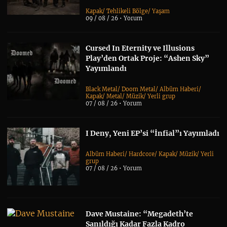
Kapak
/
Tehlikeli Bölge
/
Yaşam
09 / 08 / 26 •
Yorum
Cursed In Eternity ve Illusions
Play’den Ortak Proje: “Ashen Sky”
Yayımlandı
Black Metal
/
Doom Metal
/
Albüm Haberi
/
Kapak
/
Metal
/
Müzik
/
Yerli grup
07 / 08 / 26 •
Yorum
I Deny, Yeni EP’si “İnfial”ı Yayımladı
Albüm Haberi
/
Hardcore
/
Kapak
/
Müzik
/
Yerli
grup
07 / 08 / 26 •
Yorum
Dave Mustaine: “Megadeth’te
Sanıldığı Kadar Fazla Kadro