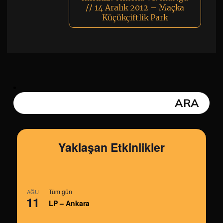
// 14 Aralık 2012 – Maçka
Küçükçiftlik Park
Yaklaşan Etkinlikler
Tüm gün
AĞU
11
LP – Ankara