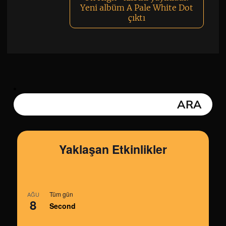
Yeni albüm A Pale White Dot
çıktı
Yaklaşan Etkinlikler
Tüm gün
AĞU
8
Second