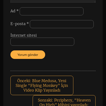
Ad
*
E-posta
*
İnternet sitesi
Önceki:
Blue Medusa, Yeni
Single “Flying Monkey” İçin
Video Klip Yayınladı
Sonraki:
Periphery, “Heaven
On High” klibini yayınladı: