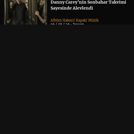
Danny Carey’nin Sonbahar Takvimi
Sayesinde Alevlendi
Albüm Haberi
/
Kapak
/
Müzik
06 / 08 / 26 •
Yorum