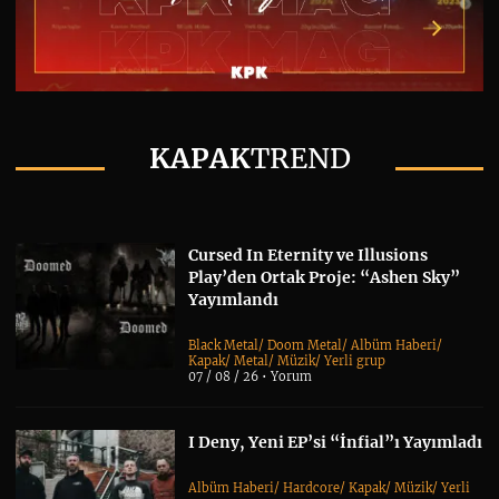
KAPAK
TREND
Cursed In Eternity ve Illusions
Play’den Ortak Proje: “Ashen Sky”
Yayımlandı
Black Metal
/
Doom Metal
/
Albüm Haberi
/
Kapak
/
Metal
/
Müzik
/
Yerli grup
07 / 08 / 26 •
Yorum
I Deny, Yeni EP’si “İnfial”ı Yayımladı
Albüm Haberi
/
Hardcore
/
Kapak
/
Müzik
/
Yerli