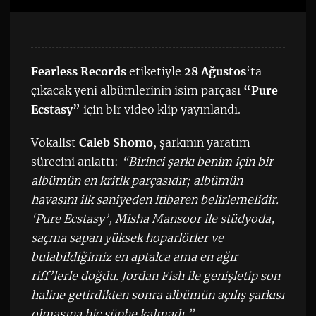
Fearless Records
etiketiyle
28 Ağustos
‘ta
çıkacak yeni albümlerinin isim parçası
“Pure
Ecstasy”
için bir video klip yayınlandı.
Vokalist
Caleb Shomo
, şarkının yaratım
sürecini anlattı:
“Birinci şarkı benim için bir
albümün en kritik parçasıdır; albümün
havasını ilk saniyeden itibaren belirlemelidir.
‘Pure Ecstasy’, Misha Mansoor ile stüdyoda,
saçma sapan yüksek hoparlörler ve
bulabildiğimiz en aptalca ama en ağır
riff’lerle doğdu. Jordan Fish ile genişletip son
haline getirdikten sonra albümün açılış şarkısı
olmasına hiç şüphe kalmadı.”