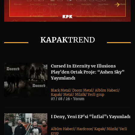
KAPAK
TREND
Cursed In Eternity ve Illusions
Play’den Ortak Proje: “Ashen Sky”
Yayımlandı
Black Metal
/
Doom Metal
/
Albüm Haberi
/
Kapak
/
Metal
/
Müzik
/
Yerli grup
07 / 08 / 26 •
Yorum
I Deny, Yeni EP’si “İnfial”ı Yayımladı
Albüm Haberi
/
Hardcore
/
Kapak
/
Müzik
/
Yerli
grup