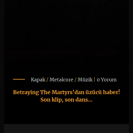
Kapak
/
Metalcore
/
Müzik
|
0 Yorum
Betraying The Martyrs’dan üzücü haber!
Son klip, son dans…