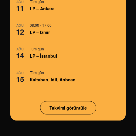
Tüm gün
AĞU
11
LP – Ankara
08:00
-
17:00
AĞU
12
LP – İzmir
Tüm gün
AĞU
14
LP – İstanbul
Tüm gün
AĞU
15
Kaltaban, Idil, Anbean
Takvimi görüntüle