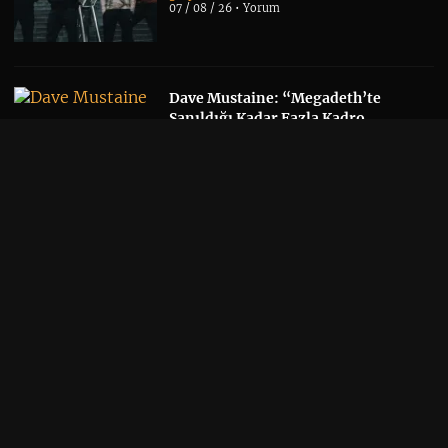
07 / 08 / 26 •
Yorum
Dave Mustaine: “Megadeth’te
Sanıldığı Kadar Fazla Kadro
Değişikliği Yaşanmadı”
Thrash Metal
/
Kapak
/
Metal
/
Müzik
/
Tehlikeli
Bölge
06 / 08 / 26 •
Yorum
Ghost Solisti Tobias Forge, Accept
Klasiği “Save Us”u Yeniden
Seslendirdi
Kapak
/
Metal
/
Müzik
06 / 08 / 26 •
Yorum
Yeni Tool Albümü Söylentileri,
Danny Carey’nin Sonbahar Takvimi