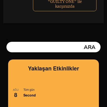
“GUILTY ONE” ile
karşınızda
Yaklaşan Etkinlikler
Tüm gün
AĞU
8
Second