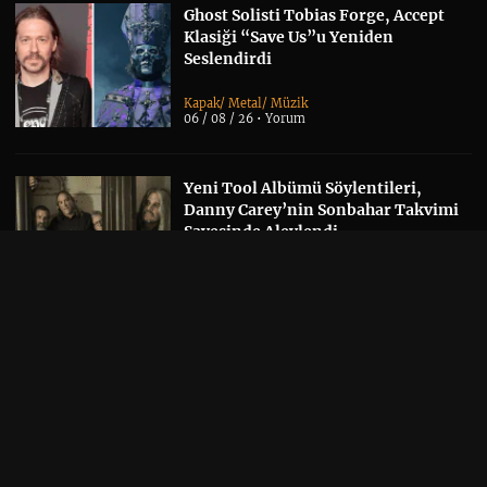
Ghost Solisti Tobias Forge, Accept
Klasiği “Save Us”u Yeniden
Seslendirdi
Kapak
/
Metal
/
Müzik
06 / 08 / 26 •
Yorum
Yeni Tool Albümü Söylentileri,
Danny Carey’nin Sonbahar Takvimi
Sayesinde Alevlendi
Albüm Haberi
/
Kapak
/
Müzik
06 / 08 / 26 •
Yorum