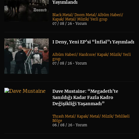
Yayımlandı
Black Metal
/
Doom Metal
/
Albüm Haberi
/
Kapak
/
Metal
/
Müzik
/
Yerli grup
07 / 08 / 26 •
Yorum
I Deny, Yeni EP’si “İnfial”ı Yayımladı
Albüm Haberi
/
Hardcore
/
Kapak
/
Müzik
/
Yerli
grup
07 / 08 / 26 •
Yorum
Dave Mustaine: “Megadeth’te
Sanıldığı Kadar Fazla Kadro
Değişikliği Yaşanmadı”
Thrash Metal
/
Kapak
/
Metal
/
Müzik
/
Tehlikeli
Bölge
06 / 08 / 26 •
Yorum