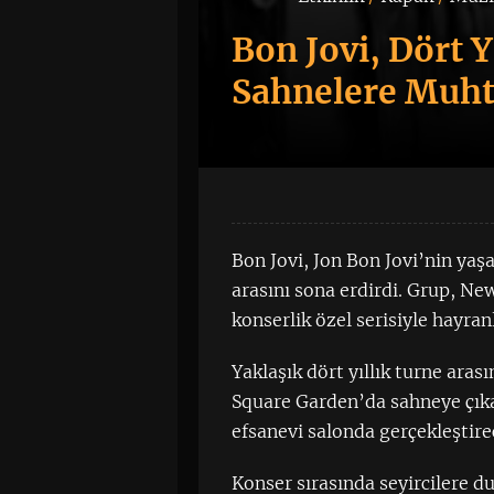
Bon Jovi, Dört 
Sahnelere Muht
Bon Jovi, Jon Bon Jovi’nin yaşa
arasını sona erdirdi. Grup, N
konserlik özel serisiyle hayran
Yaklaşık dört yıllık turne ar
Square Garden’da sahneye çı
efsanevi salonda gerçekleştirec
Konser sırasında seyircilere d