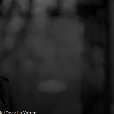
k
/
Rock
|
0 Yorum