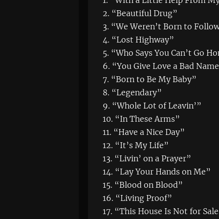
1. “With a Little Help From M
2. “Beautiful Drug”
3. “We Weren’t Born to Follo
4. “Lost Highway”
5. “Who Says You Can’t Go H
6. “You Give Love a Bad Nam
7. “Born to Be My Baby”
8. “Legendary”
9. “Whole Lot of Leavin’”
10. “In These Arms”
11. “Have a Nice Day”
12. “It’s My Life”
13. “Livin’ on a Prayer”
14. “Lay Your Hands on Me”
15. “Blood on Blood”
16. “Living Proof”
17. “This House Is Not for Sal