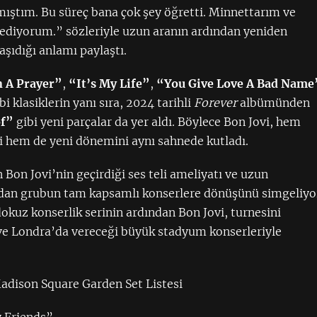
ıştım. Bu süreç bana çok şey öğretti. Minnettarım ve
sediyorum.” sözleriyle uzun aranın ardından yeniden
aşıdığı anlamı paylaştı.
n A Prayer”
,
“It’s My Life”
,
“You Give Love A Bad Name
bi klasiklerin yanı sıra, 2024 tarihli
Forever
albümünden
of”
gibi yeni parçalar da yer aldı. Böylece Bon Jovi, hem
ni hem de yeni dönemini aynı sahnede kutladı.
Bon Jovi’nin geçirdiği ses teli ameliyatı ve uzun
ndan grubun tam kapsamlı konserlere dönüşünü simgeliyo
kuz konserlik serinin ardından Bon Jovi, turnesini
ve Londra’da vereceği büyük stadyum konserleriyle
dison Square Garden Set Listesi