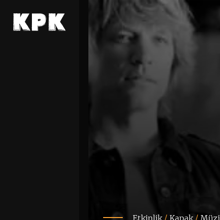
Etkinlik
/
Kapak
/
Müzi