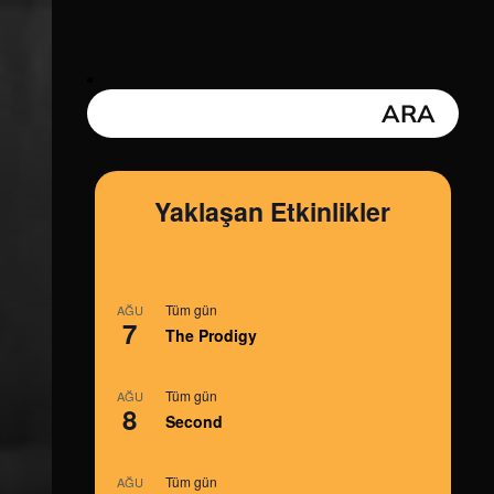
Yaklaşan Etkinlikler
Tüm gün
AĞU
7
The Prodigy
Tüm gün
AĞU
8
Second
Tüm gün
AĞU