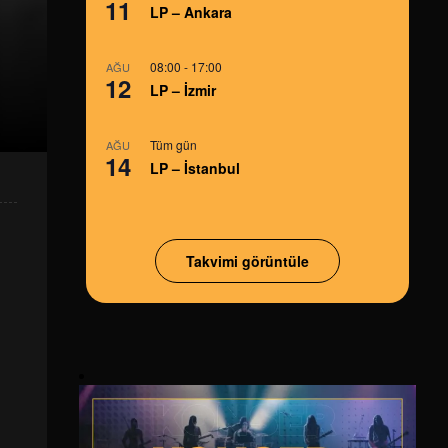
11
LP – Ankara
08:00
-
17:00
AĞU
12
LP – İzmir
Tüm gün
AĞU
14
LP – İstanbul
Takvimi görüntüle