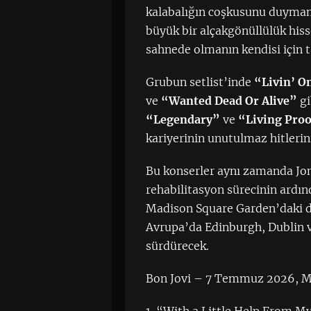
kalabalığın coşkusunu duymam
büyük bir alçakgönüllülük his
sahnede olmanın kendisi için t
Grubun setlist’inde
“Livin’ O
ve
“Wanted Dead Or Alive”
gi
“Legendary”
ve
“Living Pro
kariyerinin unutulmaz hitleri
Bu konserler aynı zamanda Jon 
rehabilitasyon sürecinin ardı
Madison Square Garden’daki do
Avrupa’da Edinburgh, Dublin 
sürdürecek.
Bon Jovi – 7 Temmuz 2026, Ma