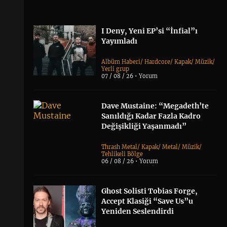
I Deny, Yeni EP’si “İnfial”ı
Yayımladı
Albüm Haberi
/
Hardcore
/
Kapak
/
Müzik
/
Yerli grup
07 / 08 / 26 •
Yorum
Dave Mustaine: “Megadeth’te
Sanıldığı Kadar Fazla Kadro
Değişikliği Yaşanmadı”
Thrash Metal
/
Kapak
/
Metal
/
Müzik
/
Tehlikeli Bölge
06 / 08 / 26 •
Yorum
Ghost Solisti Tobias Forge,
Accept Klasiği “Save Us”u
Yeniden Seslendirdi