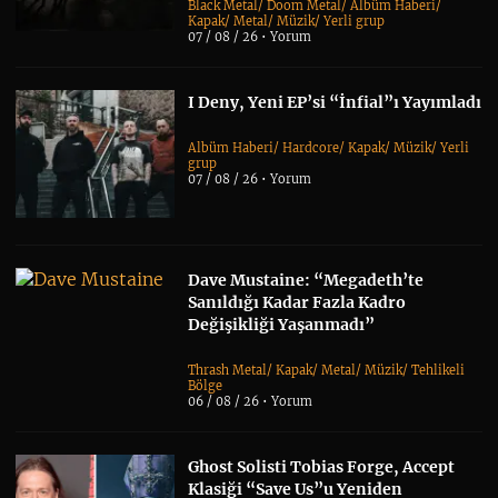
Black Metal
/
Doom Metal
/
Albüm Haberi
/
Kapak
/
Metal
/
Müzik
/
Yerli grup
07 / 08 / 26 •
Yorum
I Deny, Yeni EP’si “İnfial”ı Yayımladı
Albüm Haberi
/
Hardcore
/
Kapak
/
Müzik
/
Yerli
grup
07 / 08 / 26 •
Yorum
Dave Mustaine: “Megadeth’te
Sanıldığı Kadar Fazla Kadro
Değişikliği Yaşanmadı”
Thrash Metal
/
Kapak
/
Metal
/
Müzik
/
Tehlikeli
Bölge
06 / 08 / 26 •
Yorum
Ghost Solisti Tobias Forge, Accept
Klasiği “Save Us”u Yeniden