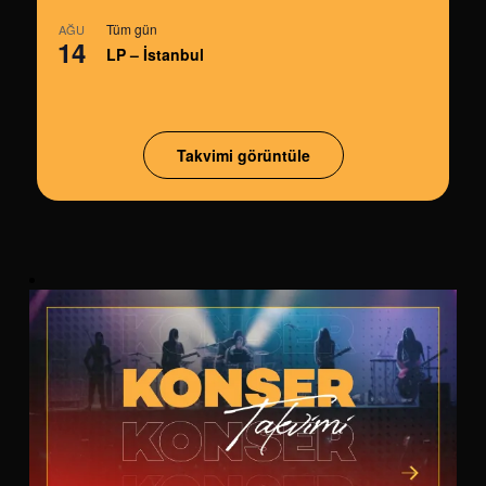
Tüm gün
AĞU
14
LP – İstanbul
Takvimi görüntüle