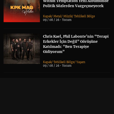
Within Temptation Yeni Albümünde
Politik Sözlerden Vazgeçmeyecek
Kapak
/
Metal
/
Müzik
/
Tehlikeli Bölge
09 / 08 / 26 •
Yorum
Chris Kael, Phil Labonte’nin “Terapi
Erkekler İçin Değil” Görüşüne
Katılmadı: “Ben Terapiye
Gidiyorum”
Kapak
/
Tehlikeli Bölge
/
Yaşam
09 / 08 / 26 •
Yorum
Cursed In Eternity ve Illusions
Play’den Ortak Proje: “Ashen Sky”
Yayımlandı
Black Metal
/
Doom Metal
/
Albüm Haberi
/
Kapak
/
Metal
/
Müzik
/
Yerli grup
07 / 08 / 26 •
Yorum