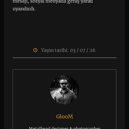
mesajı, sosyal medyada geniş yankı
uyandırdı.
Yayın tarihi: 03 / 07 / 26
GlooM
Metalhead designer & photographer