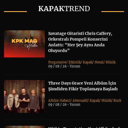
KAPAK
TREND
Savatage Gitaristi Chris Caffery,
Orkestralı Pompeii Konserini
Anlattı: “Her Şey Aynı Anda
Oluyordu”
Progressive
/
Etkinlik
/
Kapak
/
Metal
/
Müzik
09 / 08 / 26 •
Yorum
Three Days Grace Yeni Albüm İçin
Şimdiden Fikir Toplamaya Başladı
Albüm Haberi
/
Alternatif
/
Kapak
/
Müzik
/
Rock
09 / 08 / 26 •
Yorum