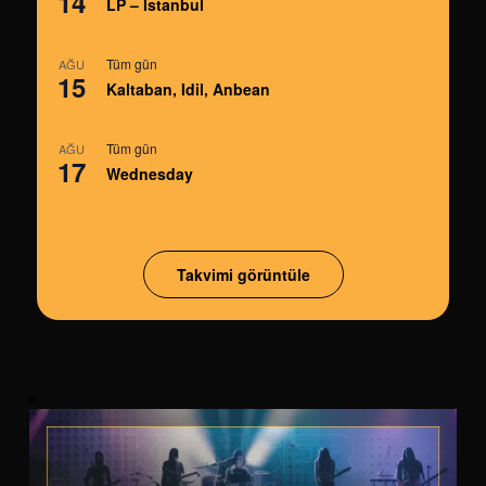
14
LP – İstanbul
Tüm gün
AĞU
15
Kaltaban, Idil, Anbean
Tüm gün
AĞU
17
Wednesday
Takvimi görüntüle