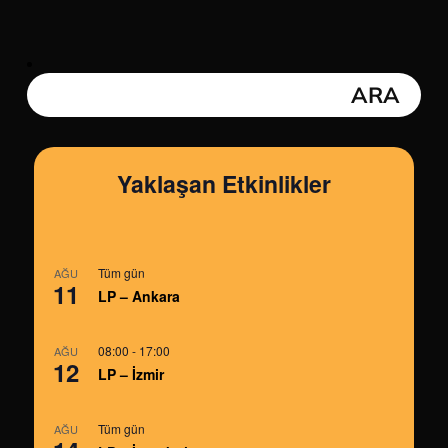
Yaklaşan Etkinlikler
Tüm gün
AĞU
11
LP – Ankara
08:00
-
17:00
AĞU
12
LP – İzmir
Tüm gün
AĞU