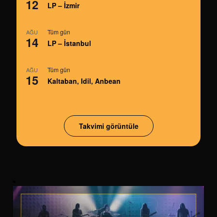
12
LP – İzmir
Tüm gün
AĞU
14
LP – İstanbul
Tüm gün
AĞU
15
Kaltaban, Idil, Anbean
Takvimi görüntüle