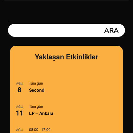
Yaklaşan Etkinlikler
Tüm gün
AĞU
8
Second
Tüm gün
AĞU
11
LP – Ankara
08:00
-
17:00
AĞU