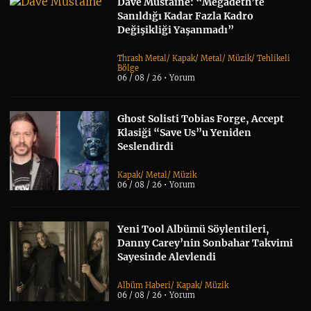
Dave Mustaine: “Megadeth’te
Sanıldığı Kadar Fazla Kadro
Değişikliği Yaşanmadı”
Thrash Metal
/
Kapak
/
Metal
/
Müzik
/
Tehlikeli
Bölge
06 / 08 / 26 •
Yorum
Ghost Solisti Tobias Forge, Accept
Klasiği “Save Us”u Yeniden
Seslendirdi
Kapak
/
Metal
/
Müzik
06 / 08 / 26 •
Yorum
Yeni Tool Albümü Söylentileri,
Danny Carey’nin Sonbahar Takvimi
Sayesinde Alevlendi
Albüm Haberi
/
Kapak
/
Müzik
06 / 08 / 26 •
Yorum