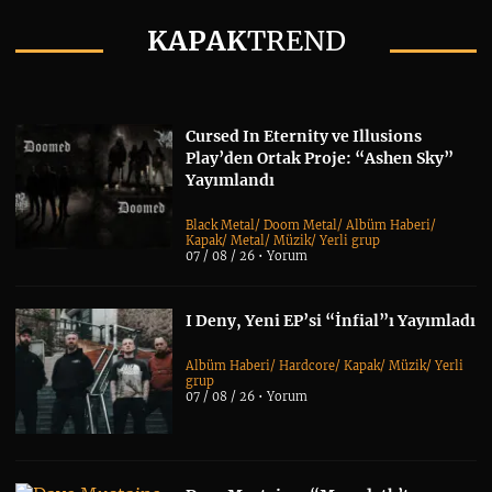
KAPAK
TREND
Cursed In Eternity ve Illusions
Play’den Ortak Proje: “Ashen Sky”
Yayımlandı
Black Metal
/
Doom Metal
/
Albüm Haberi
/
Kapak
/
Metal
/
Müzik
/
Yerli grup
07 / 08 / 26 •
Yorum
I Deny, Yeni EP’si “İnfial”ı Yayımladı
Albüm Haberi
/
Hardcore
/
Kapak
/
Müzik
/
Yerli
grup
07 / 08 / 26 •
Yorum