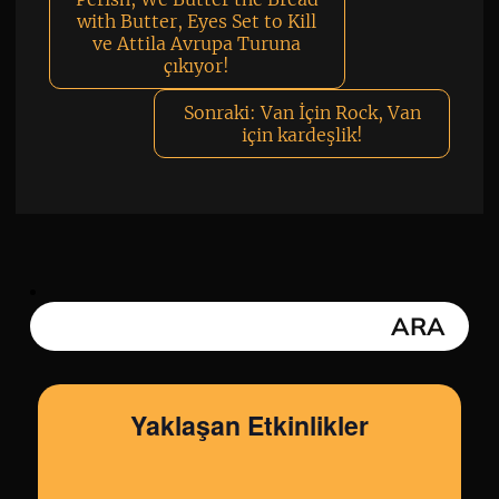
with Butter, Eyes Set to Kill
ve Attila Avrupa Turuna
çıkıyor!
Sonraki:
Van İçin Rock, Van
için kardeşlik!
Yaklaşan Etkinlikler