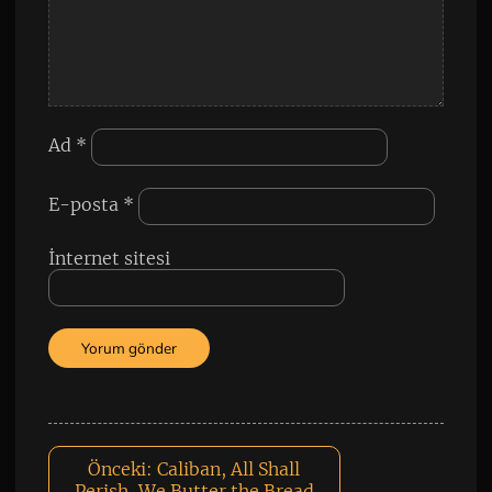
Ad
*
E-posta
*
İnternet sitesi
Önceki:
Caliban, All Shall
Perish, We Butter the Bread