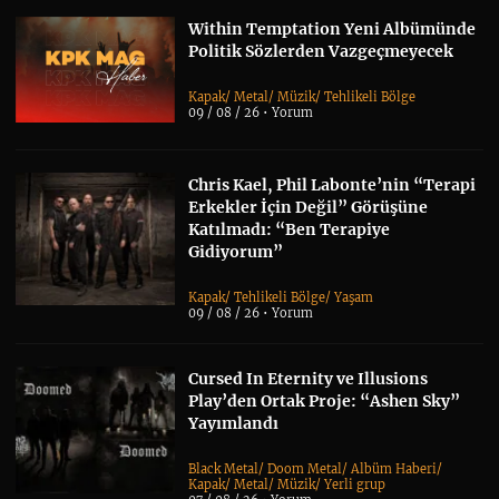
Within Temptation Yeni Albümünde
Politik Sözlerden Vazgeçmeyecek
Kapak
/
Metal
/
Müzik
/
Tehlikeli Bölge
09 / 08 / 26 •
Yorum
Chris Kael, Phil Labonte’nin “Terapi
Erkekler İçin Değil” Görüşüne
Katılmadı: “Ben Terapiye
Gidiyorum”
Kapak
/
Tehlikeli Bölge
/
Yaşam
09 / 08 / 26 •
Yorum
Cursed In Eternity ve Illusions
Play’den Ortak Proje: “Ashen Sky”
Yayımlandı
Black Metal
/
Doom Metal
/
Albüm Haberi
/
Kapak
/
Metal
/
Müzik
/
Yerli grup