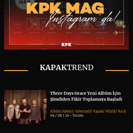
KAPAK
TREND
Three Days Grace Yeni Albüm İçin
Şimdiden Fikir Toplamaya Başladı
Albüm Haberi
/
Alternatif
/
Kapak
/
Müzik
/
Rock
09 / 08 / 26 •
Yorum