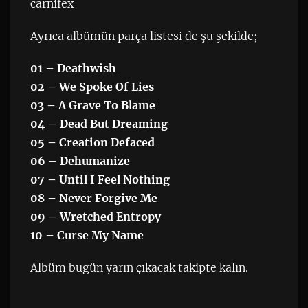
carnifex
Ayrıca albümün parça listesi de şu şekilde;
01 – Deathwish
02 – We Spoke Of Lies
03 – A Grave To Blame
04 – Dead But Dreaming
05 – Creation Defaced
06 – Dehumanize
07 – Until I Feel Nothing
08 – Never Forgive Me
09 – Wretched Entropy
10 – Curse My Name
Albüm bugün yarın çıkacak takipte kalın.