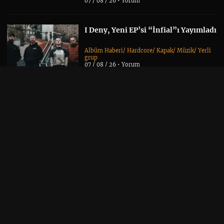
07 / 08 / 26 •
Yorum
I Deny, Yeni EP’si “İnfial”ı Yayımladı
Albüm Haberi
/
Hardcore
/
Kapak
/
Müzik
/
Yerli
grup
07 / 08 / 26 •
Yorum