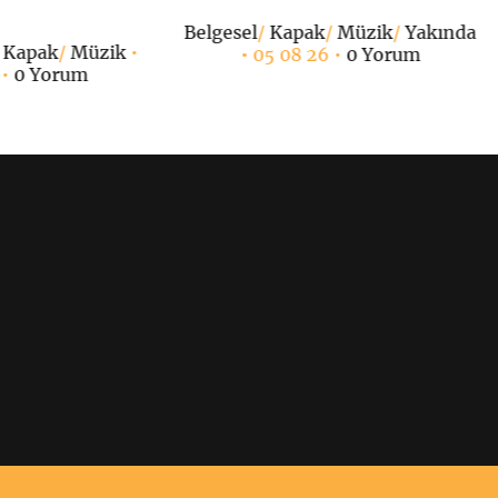
Belgesel
/
Kapak
/
Müzik
/
Yakında
/
Kapak
/
Müzik
•
• 05 08 26 •
0 Yorum
 •
0 Yorum