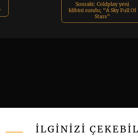
:
Sonraki:
Coldplay yeni
y
klibini sundu; “A Sky Full Of
Stars”
İLGİNİZİ ÇEKEBİ