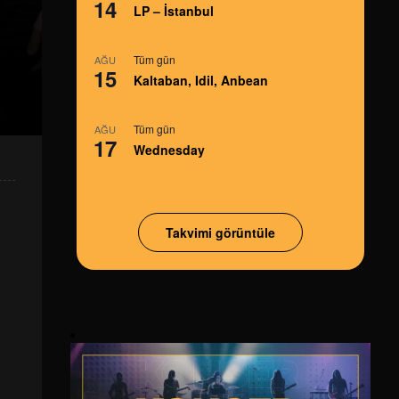
14
LP – İstanbul
Tüm gün
AĞU
15
Kaltaban, Idil, Anbean
Tüm gün
AĞU
17
Wednesday
Takvimi görüntüle