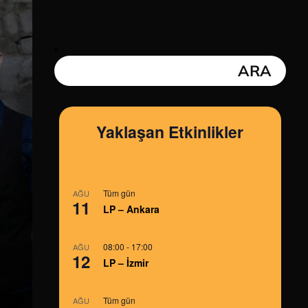
Yaklaşan Etkinlikler
Tüm gün
AĞU
11
LP – Ankara
08:00
-
17:00
AĞU
12
LP – İzmir
Tüm gün
AĞU