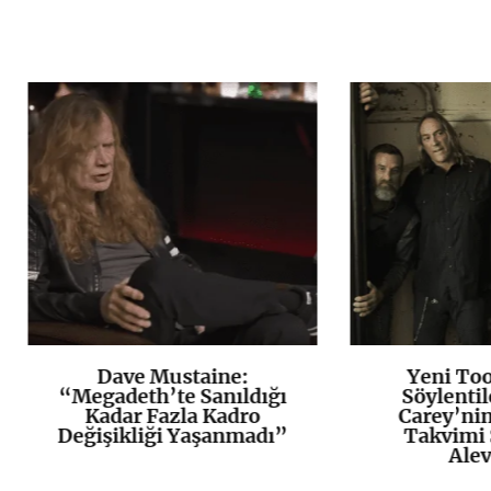
Dave Mustaine:
Yeni To
K
+
“Megadeth’te Sanıldığı
Söylentil
Kadar Fazla Kadro
Carey’ni
Değişikliği Yaşanmadı”
Takvimi 
Alev