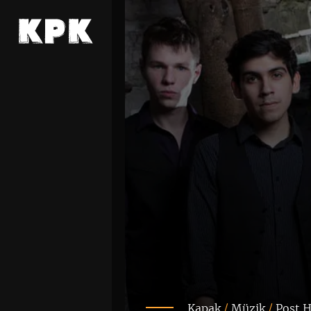
Kapak
/
Müzik
/
Post 