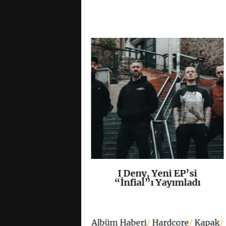
n Eternity ve
I Deny, Yeni EP’si
K
+
K
+
 Play’den Ortak
“İnfial”ı Yayımladı
“Ashen Sky”
ımlandı
Albüm Haberi
/
Hardcore
/
Kapak
/