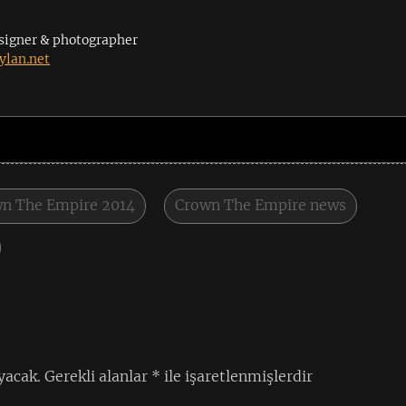
signer & photographer
lan.net
n The Empire 2014
Crown The Empire news
yacak.
Gerekli alanlar
*
ile işaretlenmişlerdir