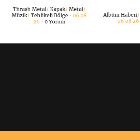
Thrash Metal
/
Kapak
/
Metal
/
Albüm Haberi
Müzik
/
Tehlikeli Bölge
• 06 08
06 08 26
26 •
0 Yorum