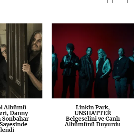
ol Albümü
Linkin Park,
K
+
K
+
eri, Danny
UNSHATTER
n Sonbahar
Belgeselini ve Canlı
Sayesinde
Albümünü Duyurdu
lendi