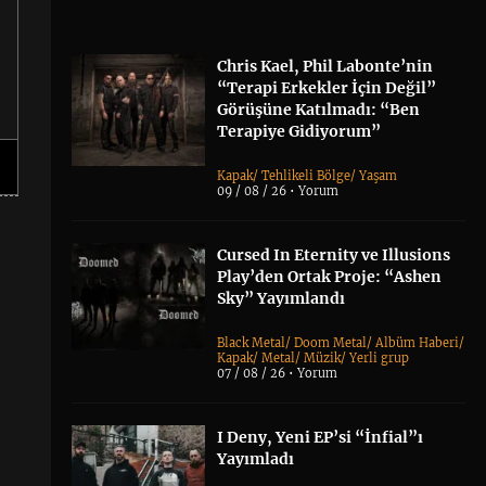
Chris Kael, Phil Labonte’nin
“Terapi Erkekler İçin Değil”
Görüşüne Katılmadı: “Ben
Terapiye Gidiyorum”
Kapak
/
Tehlikeli Bölge
/
Yaşam
09 / 08 / 26 •
Yorum
Cursed In Eternity ve Illusions
Play’den Ortak Proje: “Ashen
Sky” Yayımlandı
Black Metal
/
Doom Metal
/
Albüm Haberi
/
Kapak
/
Metal
/
Müzik
/
Yerli grup
07 / 08 / 26 •
Yorum
I Deny, Yeni EP’si “İnfial”ı
Yayımladı