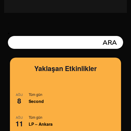
Yaklaşan Etkinlikler
Tüm gün
AĞU
8
Second
Tüm gün
AĞU
11
LP – Ankara