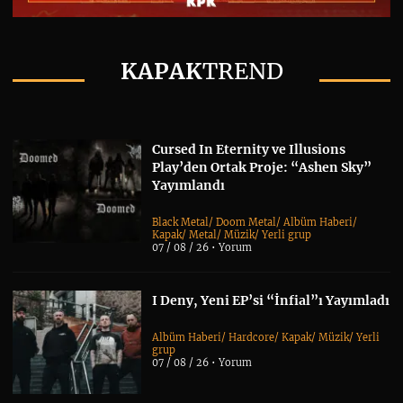
KAPAK
TREND
Cursed In Eternity ve Illusions
Play’den Ortak Proje: “Ashen Sky”
Yayımlandı
Black Metal
/
Doom Metal
/
Albüm Haberi
/
Kapak
/
Metal
/
Müzik
/
Yerli grup
07 / 08 / 26 •
Yorum
I Deny, Yeni EP’si “İnfial”ı Yayımladı
Albüm Haberi
/
Hardcore
/
Kapak
/
Müzik
/
Yerli
grup
07 / 08 / 26 •
Yorum