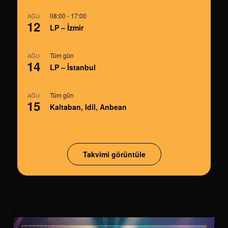
08:00
-
17:00
AĞU
12
LP – İzmir
Tüm gün
AĞU
14
LP – İstanbul
Tüm gün
AĞU
15
Kaltaban, Idil, Anbean
Takvimi görüntüle