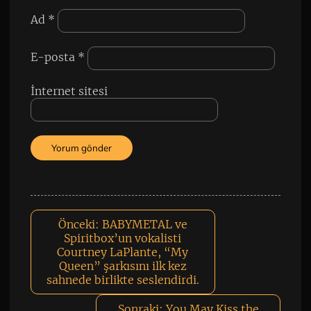
Ad
*
E-posta
*
İnternet sitesi
Önceki:
BABYMETAL ve
Spiritbox’un vokalisti
Courtney LaPlante, “My
Queen” şarkısını ilk kez
sahnede birlikte seslendirdi.
Sonraki:
You May Kiss the