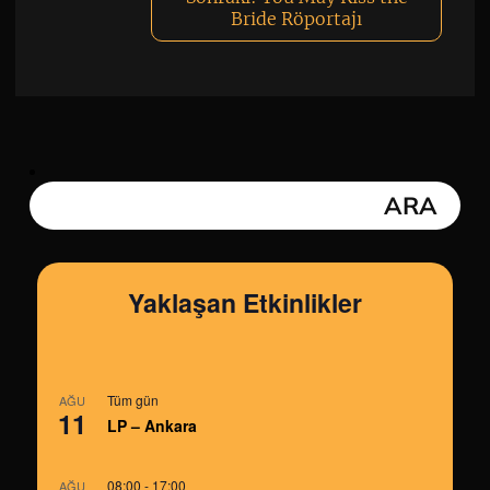
Bride Röportajı
Yaklaşan Etkinlikler
Tüm gün
AĞU
11
LP – Ankara
08:00
-
17:00
AĞU