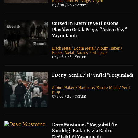
Kapak
/
Tehlikeli Bölge
/
Yaşam
09 / 08 / 26 •
Yorum
Cursed In Eternity ve Illusions
Play’den Ortak Proje: “Ashen Sky”
Yayımlandı
Black Metal
/
Doom Metal
/
Albüm Haberi
/
Kapak
/
Metal
/
Müzik
/
Yerli grup
07 / 08 / 26 •
Yorum
I Deny, Yeni EP’si “İnfial”ı Yayımladı
Albüm Haberi
/
Hardcore
/
Kapak
/
Müzik
/
Yerli
grup
07 / 08 / 26 •
Yorum
Dave Mustaine: “Megadeth’te
Sanıldığı Kadar Fazla Kadro
Değişikliği Yaşanmadı”