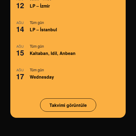
12
LP – İzmir
Tüm gün
AĞU
14
LP – İstanbul
Tüm gün
AĞU
15
Kaltaban, Idil, Anbean
Tüm gün
AĞU
17
Wednesday
Takvimi görüntüle