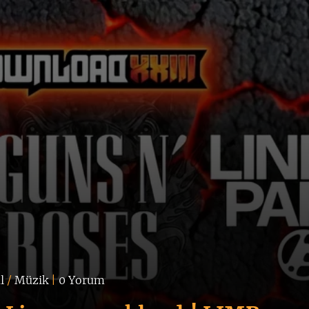
l
/
Müzik
|
0 Yorum