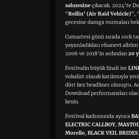
sahnesine
çıkacak. 2024’te Do
“
Rollin’ (Air Raid Vehicle)
”, 
gecesine damga vurmaları bek
Cumartesi günü sırada rock tar
yayımladıkları efsanevi albü
2006 ve 2018’in ardından
20 y
Festivalin büyük finali ise
LIN
vokalist olarak katılımıyla ye
dört kez headliner olmuştu. A
Download performansları olac
kesin.
Festival kadrosunda ayrıca
BA
ELECTRIC CALLBOY
,
MASTO
Morello
,
BLACK VEIL BRIDES