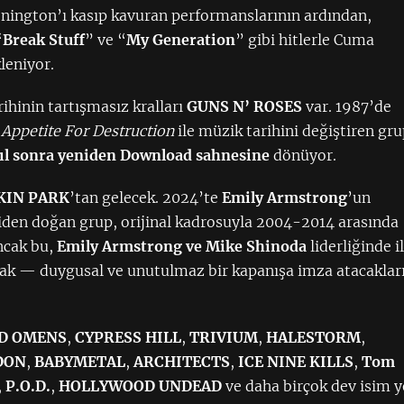
nington’ı kasıp kavuran performanslarının ardından,
“
Break Stuff
” ve “
My Generation
” gibi hitlerle Cuma
leniyor.
ihinin tartışmasız kralları
GUNS N’ ROSES
var. 1987’de
m
Appetite For Destruction
ile müzik tarihini değiştiren gru
ıl sonra yeniden Download sahnesine
dönüyor.
KIN PARK
’tan gelecek. 2024’te
Emily Armstrong
’un
niden doğan grup, orijinal kadrosuyla 2004-2014 arasında
ncak bu,
Emily Armstrong ve Mike Shinoda
liderliğinde i
ak — duygusal ve unutulmaz bir kapanışa imza atacaklar
D OMENS
,
CYPRESS HILL
,
TRIVIUM
,
HALESTORM
,
DON
,
BABYMETAL
,
ARCHITECTS
,
ICE NINE KILLS
,
Tom
,
P.O.D.
,
HOLLYWOOD UNDEAD
ve daha birçok dev isim y