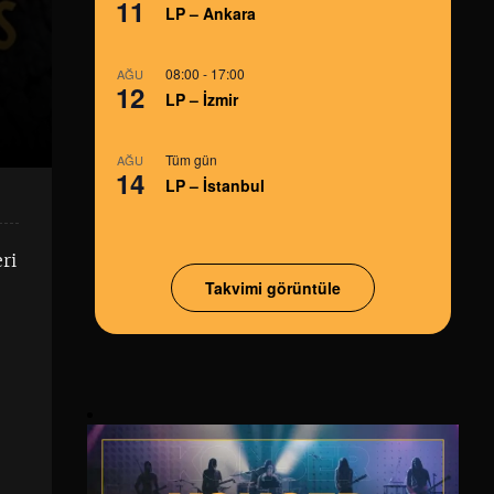
11
LP – Ankara
08:00
-
17:00
AĞU
12
LP – İzmir
Tüm gün
AĞU
14
LP – İstanbul
ri
Takvimi görüntüle