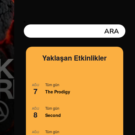
Yaklaşan Etkinlikler
Tüm gün
AĞU
7
The Prodigy
Tüm gün
AĞU
8
Second
Tüm gün
AĞU