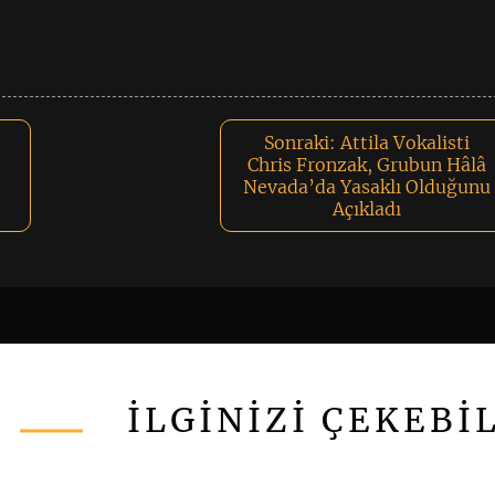
Sonraki:
Attila Vokalisti
Chris Fronzak, Grubun Hâlâ
Nevada’da Yasaklı Olduğunu
Açıkladı
İLGİNİZİ ÇEKEBİ