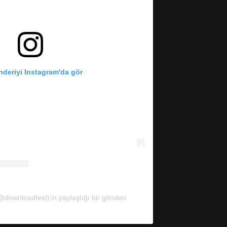
deriyi Instagram'da gör
downloadfest)'in paylaştığı bir gönderi