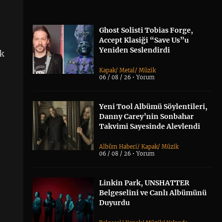
Ghost Solisti Tobias Forge,
Accept Klasiği “Save Us”u
Yeniden Seslendirdi
ik
Kapak
/
Metal
/
Müzik
06 / 08 / 26 •
Yorum
Yeni Tool Albümü Söylentileri,
Danny Carey’nin Sonbahar
Takvimi Sayesinde Alevlendi
Albüm Haberi
/
Kapak
/
Müzik
06 / 08 / 26 •
Yorum
Linkin Park, UNSHATTER
Belgeselini ve Canlı Albümünü
Duyurdu