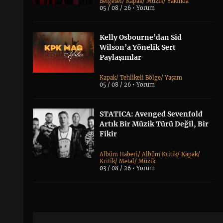
Belgesel
/
Kapak
/
Müzik
/
Yakında
05 / 08 / 26 •
Yorum
Kelly Osbourne’dan Sid
Wilson’a Yönelik Sert
Paylaşımlar
Kapak
/
Tehlikeli Bölge
/
Yaşam
05 / 08 / 26 •
Yorum
STATICA: Avenged Sevenfold
Artık Bir Müzik Türü Değil, Bir
Fikir
Albüm Haberi
/
Albüm Kritik
/
Kapak
/
Kritik
/
Metal
/
Müzik
03 / 08 / 26 •
Yorum