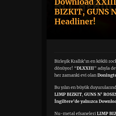
Download XXIII
BIZKIT, GUNS 
Headliner!
Birleşik Krallık’ın en köklü roc
dönüyor! “
DLXXIII
” adıyla d
her zamanki evi olan
Doningto
Bu yılın en büyük duyurularında
LIMP BIZKIT
,
GUNS N’ ROSE
İngiltere’de yalnızca Downlo
Nu-metal efsaneleri
LIMP BI