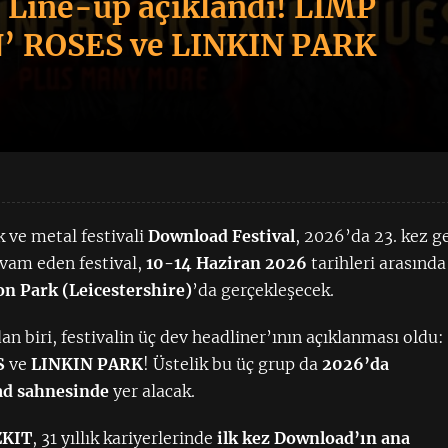
 Line-up açıklandı! LIMP
N’ ROSES ve LINKIN PARK
k ve metal festivali
Download Festival
, 2026’da 23. kez ge
evam eden festival,
10-14 Haziran 2026
tarihleri arasında
n Park (Leicestershire)
’da gerçekleşecek.
n biri, festivalin üç dev headliner’ının açıklanması oldu:
S
ve
LINKIN PARK
! Üstelik bu üç grup da
2026’da
ad sahnesinde
yer alacak.
ZKIT
, 31 yıllık kariyerlerinde
ilk kez Download’ın ana