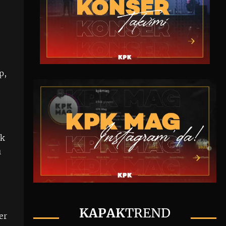
p,
lk
ı
KAPAK
TREND
er