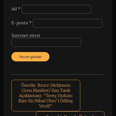
Ad
*
E-posta
*
İnternet sitesi
Önceki:
Bruce Dickinson
(Iron Maiden)’dan Tank
Açıklaması: “İsveç Ordusu
Bize En Nihai Uber’i Ödünç
Verdi”