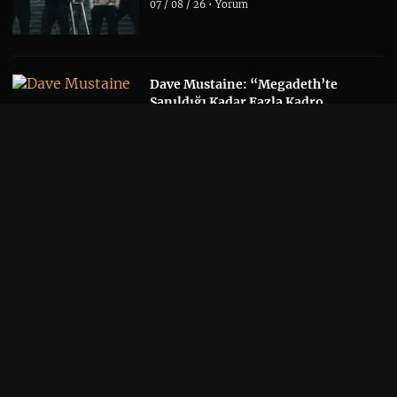
07 / 08 / 26 •
Yorum
Dave Mustaine: “Megadeth’te
Sanıldığı Kadar Fazla Kadro
Değişikliği Yaşanmadı”
Thrash Metal
/
Kapak
/
Metal
/
Müzik
/
Tehlikeli
Bölge
06 / 08 / 26 •
Yorum
Ghost Solisti Tobias Forge, Accept
Klasiği “Save Us”u Yeniden
Seslendirdi
Kapak
/
Metal
/
Müzik
06 / 08 / 26 •
Yorum
Yeni Tool Albümü Söylentileri,
Danny Carey’nin Sonbahar Takvimi