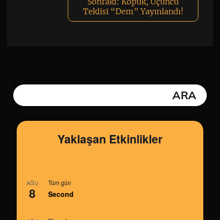
Sonraki:
Kopuk, Üçüncü
Teklisi “Dem” Yayınlandı!
Yaklaşan Etkinlikler
Tüm gün
AĞU
8
Second