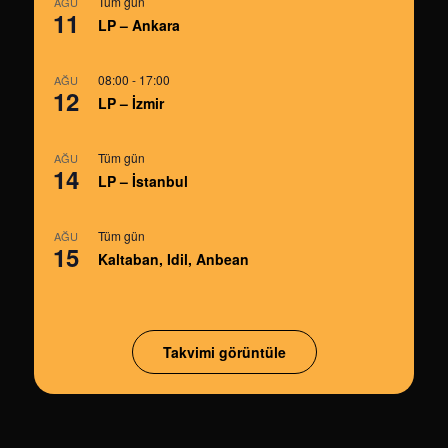
Tüm gün
AĞU
11
LP – Ankara
08:00
-
17:00
AĞU
12
LP – İzmir
Tüm gün
AĞU
14
LP – İstanbul
Tüm gün
AĞU
15
Kaltaban, Idil, Anbean
Takvimi görüntüle