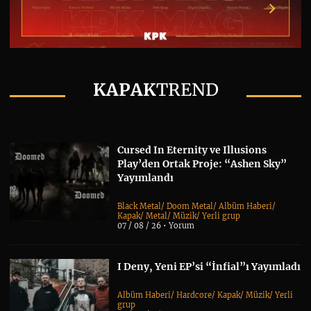
KAPAK
TREND
Cursed In Eternity ve Illusions
Play’den Ortak Proje: “Ashen Sky”
Yayımlandı
Black Metal
/
Doom Metal
/
Albüm Haberi
/
Kapak
/
Metal
/
Müzik
/
Yerli grup
07 / 08 / 26 •
Yorum
I Deny, Yeni EP’si “İnfial”ı Yayımladı
Albüm Haberi
/
Hardcore
/
Kapak
/
Müzik
/
Yerli
grup