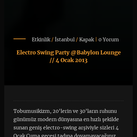
Etkinlik
/
İstanbul
/
Kapak
|
0 Yorum
Electro Swing Party @Babylon Lounge
// 4 Ocak 2013
Tobumusikizm, 20’lerin ve 30’ların ruhunu
günümüz modern dünyasına en hızlı şekilde
sunan geniş electro-swing arşiviyle sizleri 4
Ocak Cuma gecesi tadına doyamayacağınız