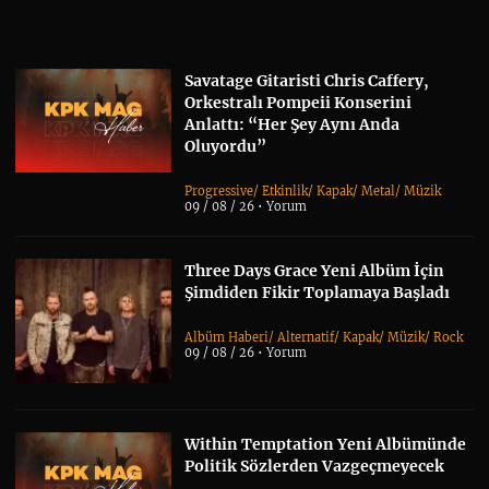
Savatage Gitaristi Chris Caffery,
Orkestralı Pompeii Konserini
Anlattı: “Her Şey Aynı Anda
Oluyordu”
Progressive
/
Etkinlik
/
Kapak
/
Metal
/
Müzik
09 / 08 / 26 •
Yorum
Three Days Grace Yeni Albüm İçin
Şimdiden Fikir Toplamaya Başladı
Albüm Haberi
/
Alternatif
/
Kapak
/
Müzik
/
Rock
09 / 08 / 26 •
Yorum
Within Temptation Yeni Albümünde
Politik Sözlerden Vazgeçmeyecek