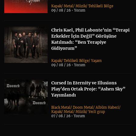
Kapak
/
Metal
/
Müzik
/
Tehlikeli Bölge
09 / 08 / 26 •
Yorum
Chris Kael, Phil Labonte’nin “Terapi
Erkekler İçin Değil” Görüşüne
Katılmadı: “Ben Terapiye
Gidiyorum”
Kapak
/
Tehlikeli Bölge
/
Yaşam
09 / 08 / 26 •
Yorum
Cursed In Eternity ve Illusions
Play’den Ortak Proje: “Ashen Sky”
Yayımlandı
Black Metal
/
Doom Metal
/
Albüm Haberi
/
Kapak
/
Metal
/
Müzik
/
Yerli grup
07 / 08 / 26 •
Yorum