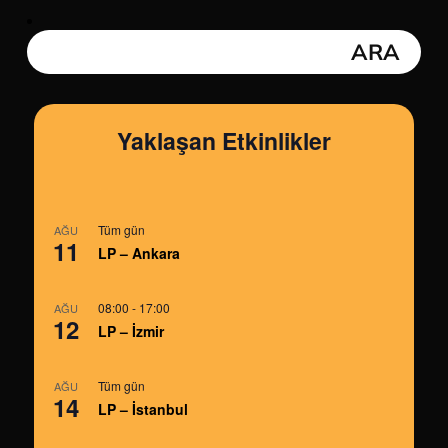
Yaklaşan Etkinlikler
Tüm gün
AĞU
11
LP – Ankara
08:00
-
17:00
AĞU
12
LP – İzmir
Tüm gün
AĞU
14
LP – İstanbul