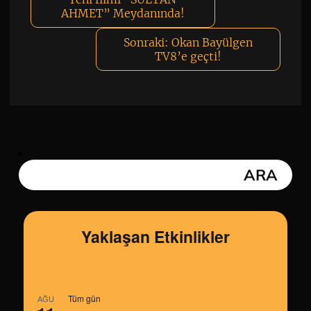
AHMET” Meydanında!
Sonraki:
Okan Bayülgen
TV8’e geçti!
Yaklaşan Etkinlikler
Tüm gün
AĞU