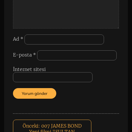
Ad
*
E-posta
*
İnternet sitesi
Önceki:
007 JAMES BOND
Yeni filmi “SULTAN