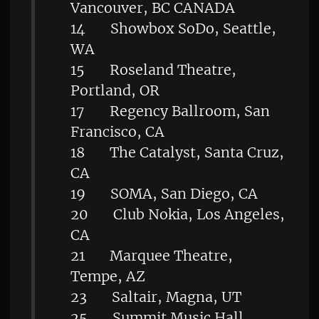
Vancouver, BC CANADA
14 Showbox SoDo, Seattle,
WA
15 Roseland Theatre,
Portland, OR
17 Regency Ballroom, San
Francisco, CA
18 The Catalyst, Santa Cruz,
CA
19 SOMA, San Diego, CA
20 Club Nokia, Los Angeles,
CA
21 Marquee Theatre,
Tempe, AZ
23 Saltair, Magna, UT
25 Summit Music Hall,