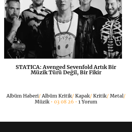
STATICA: Avenged Sevenfold Artık Bir
K
+
Müzik Türü Değil, Bir Fikir
•
Albüm Haberi
/
Albüm Kritik
/
Kapak
/
Kritik
/
Metal
/
Müzik
• 03 08 26 •
1 Yorum