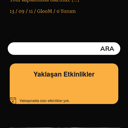
13 / 09 / 11 /
GlooM
/
0 Yorum
K
+
Yaklaşan Etkinlikler
Yaklaşmakta olan etkinlikler yok.
Notice