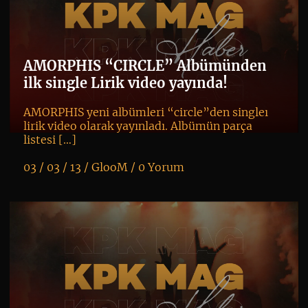
AMORPHIS “CIRCLE” Albümünden
ilk single Lirik video yayında!
AMORPHIS yeni albümleri “circle”den singleı
lirik video olarak yayınladı. Albümün parça
listesi […]
03 / 03 / 13 /
GlooM
/
0 Yorum
K
+