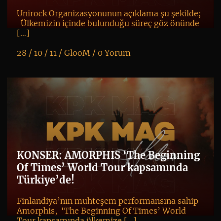
Unirock Organizasyonunun açıklama şu şekilde;
Ülkemizin içinde bulunduğu süreç göz önünde
[…]
28 / 10 / 11 /
GlooM
/
0 Yorum
K
+
KONSER: AMORPHIS ‘The Beginning
Of Times’ World Tour kapsamında
Türkiye’de!
Finlandiya’nın muhteşem performansına sahip
Amorphis, ‘The Beginning Of Times’ World
Tour kapsamında ülkemize […]