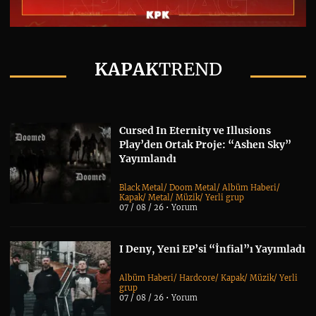
KAPAK
TREND
Cursed In Eternity ve Illusions
Play’den Ortak Proje: “Ashen Sky”
Yayımlandı
Black Metal
/
Doom Metal
/
Albüm Haberi
/
Kapak
/
Metal
/
Müzik
/
Yerli grup
07 / 08 / 26 •
Yorum
I Deny, Yeni EP’si “İnfial”ı Yayımladı
Albüm Haberi
/
Hardcore
/
Kapak
/
Müzik
/
Yerli
grup
07 / 08 / 26 •
Yorum