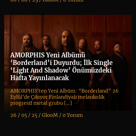
K
+
AMORPHIS Yeni Albümü
‘Borderland’i Duyurdu; İlk Single
‘Light And Shadow’ Önümüzdeki
Hafta Yayınlanacak
AMORPHIS’ten Yeni Albüm: “Borderland” 26
Eylül’de Çıkıyor Finlandiyalı melankolik
progresif metal grubu […]
26 / 05 / 25 /
GlooM
/
0 Yorum
K
+