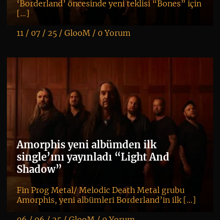
‘Borderland’ öncesinde yeni teklisi “Bones” için
[…]
11 / 07 / 25 /
GlooM
/
0 Yorum
K
+
Amorphis yeni albümden ilk
single’ını yayınladı “Light And
Shadow”
Fin Prog Metal/ Melodic Death Metal grubu
Amorphis, yeni albümleri Borderland’in ilk […]
06 / 06 / 25 /
GlooM
/
0 Yorum