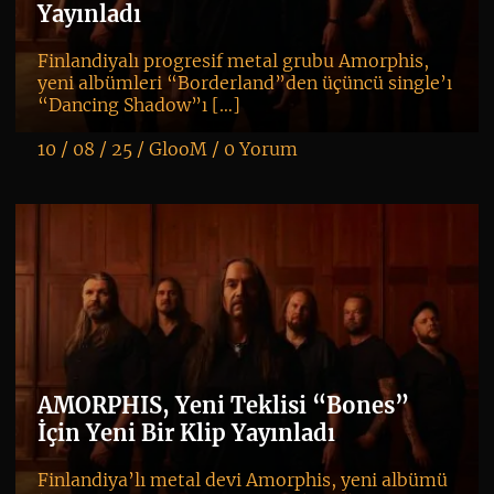
Yayınladı
Finlandiyalı progresif metal grubu Amorphis,
yeni albümleri “Borderland”den üçüncü single’ı
“Dancing Shadow”ı […]
10 / 08 / 25 /
GlooM
/
0 Yorum
K
+
AMORPHIS, Yeni Teklisi “Bones”
İçin Yeni Bir Klip Yayınladı
Finlandiya’lı metal devi Amorphis, yeni albümü