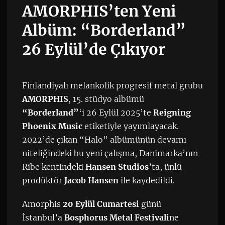
AMORPHIS’ten Yeni
Albüm: “Borderland”
26 Eylül’de Çıkıyor
Finlandiyalı melankolik progresif metal grubu
AMORPHIS
, 15. stüdyo albümü
“Borderland”
‘i 26 Eylül 2025’te
Reigning
Phoenix Music
etiketiyle yayımlayacak.
2022’de çıkan “Halo” albümünün devamı
niteliğindeki bu yeni çalışma, Danimarka’nın
Ribe kentindeki
Hansen Studios
’ta, ünlü
prodüktör
Jacob Hansen
ile kaydedildi.
Amorphis
20 Eylül Cumartesi
günü
İstanbul’a
Bosphorus Metal Festivali
ne