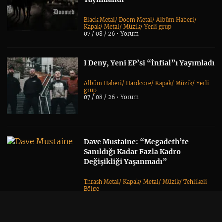
Black Metal
/
Doom Metal
/
Albüm Haberi
/
Kapak
/
Metal
/
Müzik
/
Yerli grup
07 / 08 / 26 •
Yorum
I Deny, Yeni EP’si “İnfial”ı Yayımladı
Albüm Haberi
/
Hardcore
/
Kapak
/
Müzik
/
Yerli
grup
07 / 08 / 26 •
Yorum
Dave Mustaine: “Megadeth’te
Sanıldığı Kadar Fazla Kadro
Değişikliği Yaşanmadı”
Thrash Metal
/
Kapak
/
Metal
/
Müzik
/
Tehlikeli
Bölge
06 / 08 / 26 •
Yorum