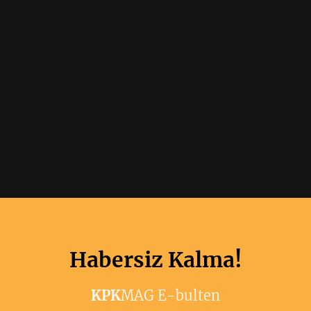
Habersiz Kalma!
KPK
MAG E-bulten