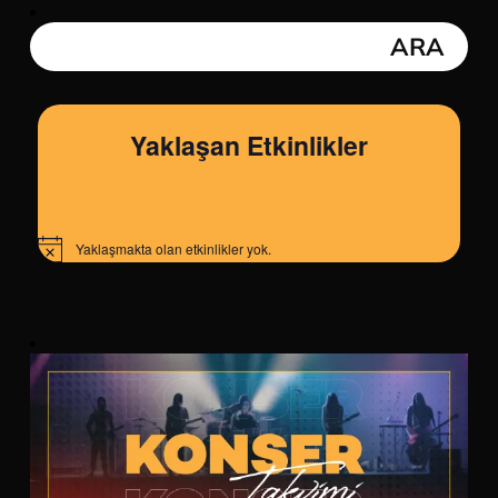
Yaklaşan Etkinlikler
Yaklaşmakta olan etkinlikler yok.
Notice