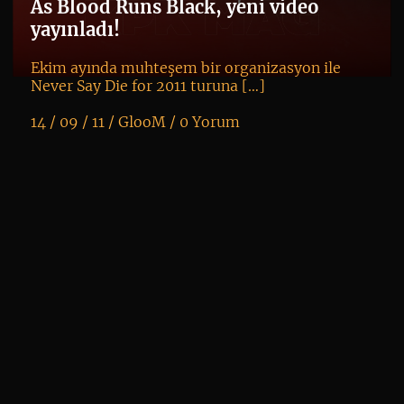
Bl
As Blood Runs Black, yeni video
yayınladı!
Ekim ayında muhteşem bir organizasyon ile
Never Say Die for 2011 turuna […]
14 / 09 / 11 /
GlooM
/
0 Yorum
K
+
kl