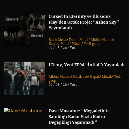
Cursed In Eternity ve Illusions
Play’den Ortak Proje: “Ashen Sky”
Yayımlandı
Black Metal
/
Doom Metal
/
Albüm Haberi
/
Kapak
/
Metal
/
Müzik
/
Yerli grup
07 / 08 / 26 •
Yorum
I Deny, Yeni EP’si “İnfial”ı Yayımladı
Albüm Haberi
/
Hardcore
/
Kapak
/
Müzik
/
Yerli
grup
07 / 08 / 26 •
Yorum
Dave Mustaine: “Megadeth’te
Sanıldığı Kadar Fazla Kadro
Değişikliği Yaşanmadı”