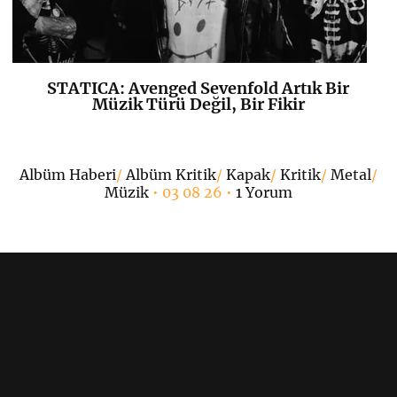
STATICA: Avenged Sevenfold Artık Bir
K
+
Müzik Türü Değil, Bir Fikir
•
Albüm Haberi
/
Albüm Kritik
/
Kapak
/
Kritik
/
Metal
/
Müzik
• 03 08 26 •
1 Yorum