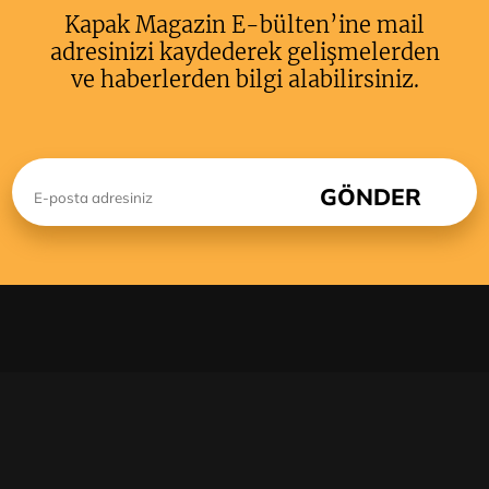
Kapak Magazin E-bülten’ine mail
adresinizi kaydederek gelişmelerden
ve haberlerden bilgi alabilirsiniz.