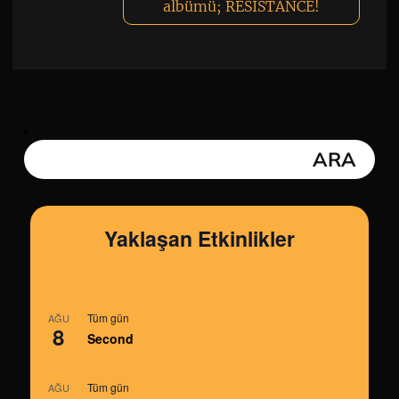
albümü; RESISTANCE!
Yaklaşan Etkinlikler
Tüm gün
AĞU
8
Second
Tüm gün
AĞU