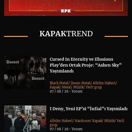
KAPAK
TREND
Cursed In Eternity ve Illusions
Play’den Ortak Proje: “Ashen Sky”
Yayımlandı
Black Metal
/
Doom Metal
/
Albüm Haberi
/
Kapak
/
Metal
/
Müzik
/
Yerli grup
07 / 08 / 26 •
Yorum
I Deny, Yeni EP’si “İnfial”ı Yayımladı
Albüm Haberi
/
Hardcore
/
Kapak
/
Müzik
/
Yerli
grup
07 / 08 / 26 •
Yorum