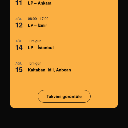
11
LP – Ankara
08:00
-
17:00
AĞU
12
LP – İzmir
Tüm gün
AĞU
14
LP – İstanbul
Tüm gün
AĞU
15
Kaltaban, Idil, Anbean
Takvimi görüntüle