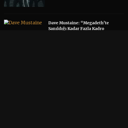
Dave Mustaine: “Megadeth’te
Sanıldığı Kadar Fazla Kadro
Değişikliği Yaşanmadı”
Thrash Metal
/
Kapak
/
Metal
/
Müzik
/
Tehlikeli
Bölge
06 / 08 / 26 •
Yorum
Ghost Solisti Tobias Forge, Accept
Klasiği “Save Us”u Yeniden
Seslendirdi
Kapak
/
Metal
/
Müzik
06 / 08 / 26 •
Yorum
Yeni Tool Albümü Söylentileri,
Danny Carey’nin Sonbahar Takvimi
Sayesinde Alevlendi