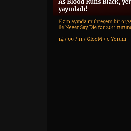
As Blood Runs Black, yen
yayınladı!
Ekim ayında muhteşem bir org
ile Never Say Die for 2011 turun
14 / 09 / 11 /
GlooM
/
0 Yorum
K
+