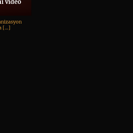
i video
anizasyon
a […]