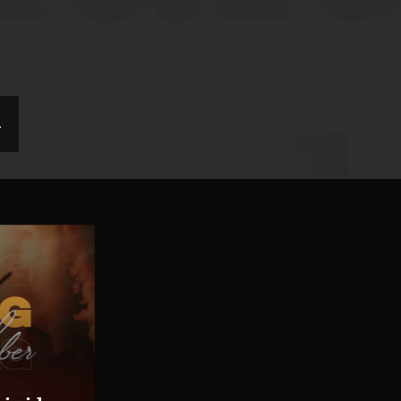
esc
h