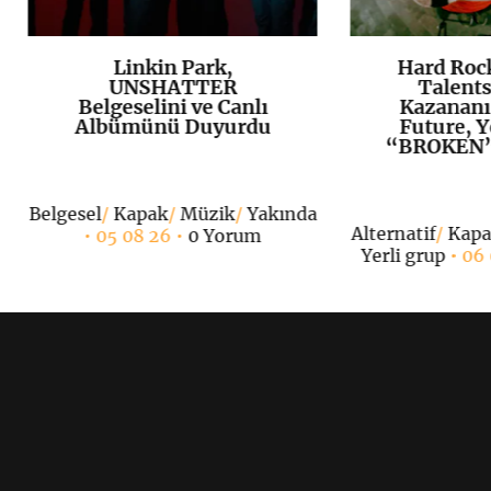
Linkin Park,
Hard Roc
K
+
UNSHATTER
Talents
Belgeselini ve Canlı
Kazananı
Albümünü Duyurdu
Future, Y
“BROKEN”ı
Belgesel
/
Kapak
/
Müzik
/
Yakında
Alternatif
/
Kap
• 05 08 26 •
0 Yorum
Yerli grup
• 06