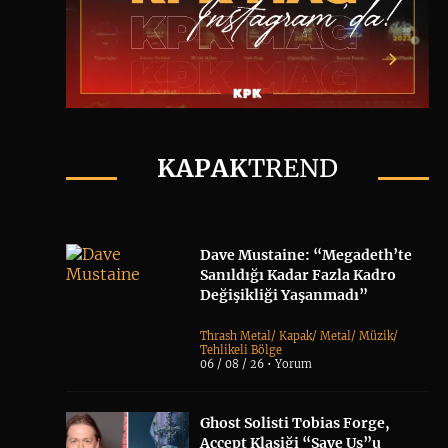
KAPAK
TREND
Dave Mustaine: “Megadeth’te
Sanıldığı Kadar Fazla Kadro
Değişikliği Yaşanmadı”
Thrash Metal
/
Kapak
/
Metal
/
Müzik
/
Tehlikeli Bölge
06 / 08 / 26 •
Yorum
Ghost Solisti Tobias Forge,
Accept Klasiği “Save Us”u