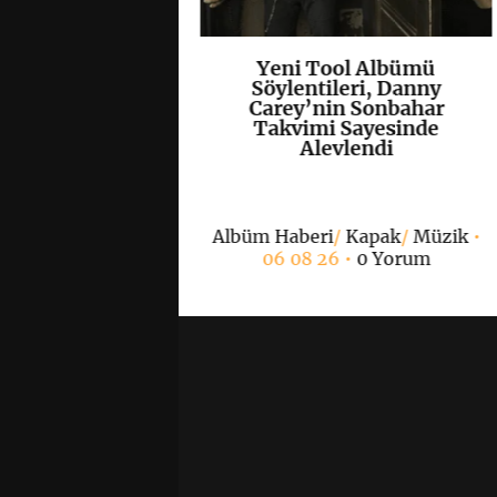
olisti Tobias
Yeni Tool Albümü
K
+
K
+
ccept Klasiği
Söylentileri, Danny
s”u Yeniden
Carey’nin Sonbahar
lendirdi
Takvimi Sayesinde
Alevlendi
/
Müzik
• 06 08 26
Albüm Haberi
/
Kapak
/
Müzik
•
 Yorum
06 08 26 •
0 Yorum