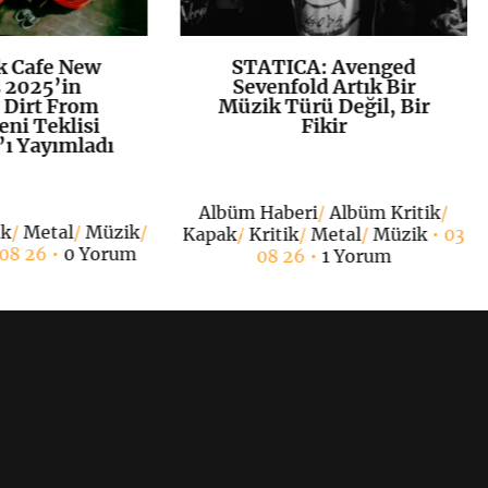
k Cafe New
STATICA: Avenged
K
+
K
+
 2025’in
Sevenfold Artık Bir
 Dirt From
Müzik Türü Değil, Bir
eni Teklisi
Fikir
 Yayımladı
Albüm Haberi
/
Albüm Kritik
/
ak
/
Metal
/
Müzik
/
Kapak
/
Kritik
/
Metal
/
Müzik
• 03
 08 26 •
0 Yorum
08 26 •
1 Yorum