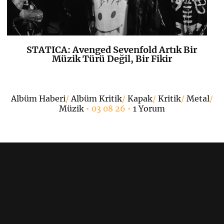
STATICA: Avenged Sevenfold Artık Bir
K
+
Müzik Türü Değil, Bir Fikir
•
Albüm Haberi
/
Albüm Kritik
/
Kapak
/
Kritik
/
Metal
/
Müzik
• 03 08 26 •
1 Yorum