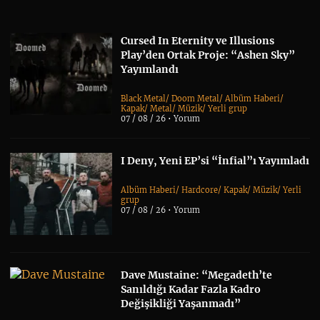
Cursed In Eternity ve Illusions
Play’den Ortak Proje: “Ashen Sky”
Yayımlandı
Black Metal
/
Doom Metal
/
Albüm Haberi
/
Kapak
/
Metal
/
Müzik
/
Yerli grup
07 / 08 / 26 •
Yorum
I Deny, Yeni EP’si “İnfial”ı Yayımladı
Albüm Haberi
/
Hardcore
/
Kapak
/
Müzik
/
Yerli
grup
07 / 08 / 26 •
Yorum
Dave Mustaine: “Megadeth’te
Sanıldığı Kadar Fazla Kadro
Değişikliği Yaşanmadı”