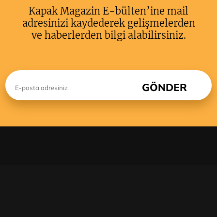
Kapak Magazin E-bülten’ine mail
adresinizi kaydederek gelişmelerden
ve haberlerden bilgi alabilirsiniz.