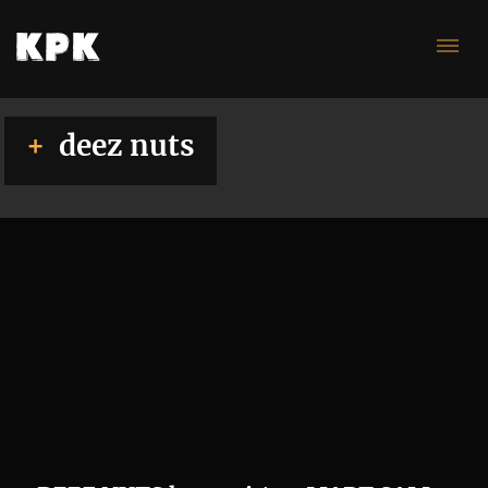
nu
deez nuts