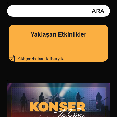
Yaklaşan Etkinlikler
Yaklaşmakta olan etkinlikler yok.
Notice