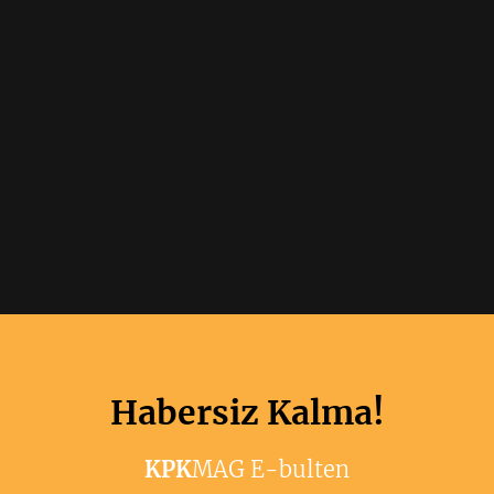
Habersiz Kalma!
KPK
MAG E-bulten