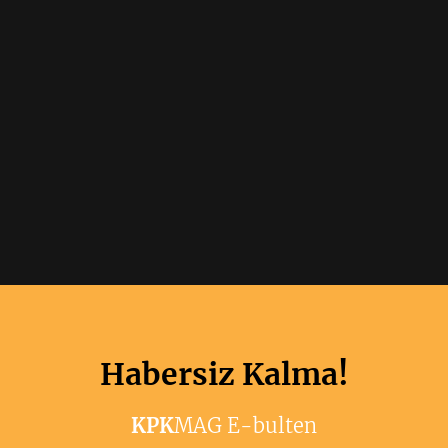
Habersiz Kalma!
KPK
MAG E-bulten