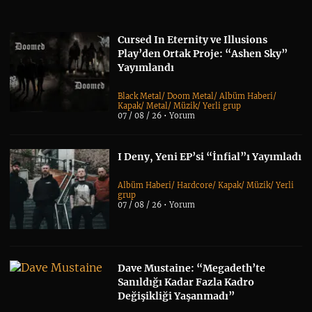
Cursed In Eternity ve Illusions
Play’den Ortak Proje: “Ashen Sky”
Yayımlandı
Black Metal
/
Doom Metal
/
Albüm Haberi
/
Kapak
/
Metal
/
Müzik
/
Yerli grup
07 / 08 / 26 •
Yorum
I Deny, Yeni EP’si “İnfial”ı Yayımladı
Albüm Haberi
/
Hardcore
/
Kapak
/
Müzik
/
Yerli
grup
07 / 08 / 26 •
Yorum
Dave Mustaine: “Megadeth’te
Sanıldığı Kadar Fazla Kadro
Değişikliği Yaşanmadı”