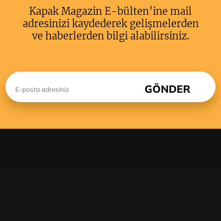
Kapak Magazin E-bülten’ine mail
adresinizi kaydederek gelişmelerden
ve haberlerden bilgi alabilirsiniz.