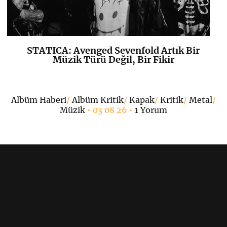
STATICA: Avenged Sevenfold Artık Bir
K
+
Müzik Türü Değil, Bir Fikir
•
Albüm Haberi
/
Albüm Kritik
/
Kapak
/
Kritik
/
Metal
/
Müzik
• 03 08 26 •
1 Yorum