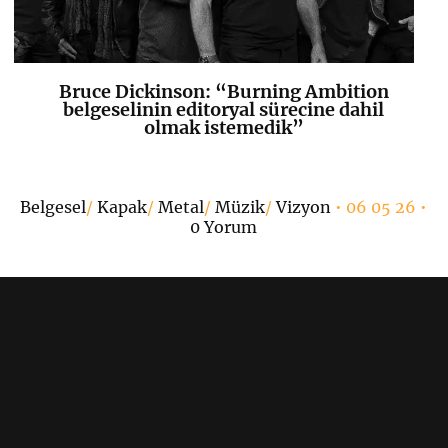
Bruce Dickinson: “Burning Ambition
K
+
belgeselinin editoryal sürecine dahil
olmak istemedik”
Belgesel
/
Kapak
/
Metal
/
Müzik
/
Vizyon
• 06 05 26 •
0 Yorum