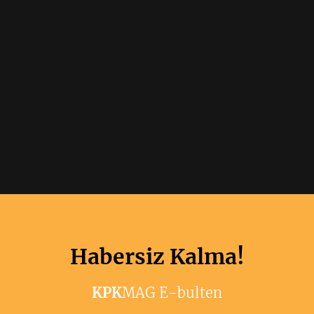
Habersiz Kalma!
KPK
MAG E-bulten