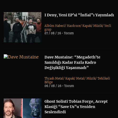
I Deny, Yeni EP’si “İnfial”ı Yayımladı
Albüm Haberi
/
Hardcore
/
Kapak
/
Müzik
/
Yerli
grup
07 / 08 / 26 •
Yorum
Dave Mustaine: “Megadeth’te
Sanıldığı Kadar Fazla Kadro
Değişikliği Yaşanmadı”
Thrash Metal
/
Kapak
/
Metal
/
Müzik
/
Tehlikeli
Bölge
06 / 08 / 26 •
Yorum
Ghost Solisti Tobias Forge, Accept
Klasiği “Save Us”u Yeniden
Seslendirdi