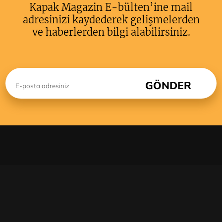
Kapak Magazin E-bülten’ine mail
adresinizi kaydederek gelişmelerden
ve haberlerden bilgi alabilirsiniz.