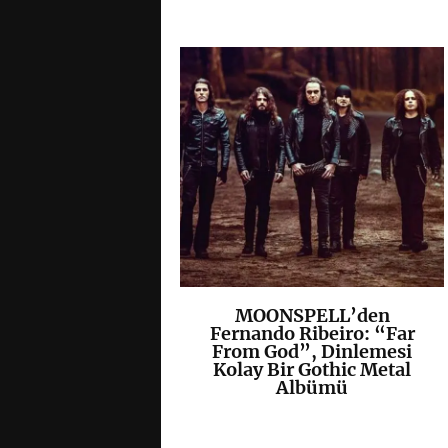
eafy: “Yeni
MOONSPELL’den
K
+
K
+
UM Albümü
Fernando Ribeiro: “Far
temelen
From God”, Dinlemesi
imizin En İyi
Kolay Bir Gothic Metal
ü Olacak”
Albümü