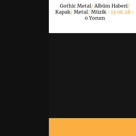
ri
/
Kapak
/
Metal
/
Gothic Metal
/
Albüm Haberi
/
 06 26 •
0 Yorum
Kapak
/
Metal
/
Müzik
• 13 06 26 •
0 Yorum