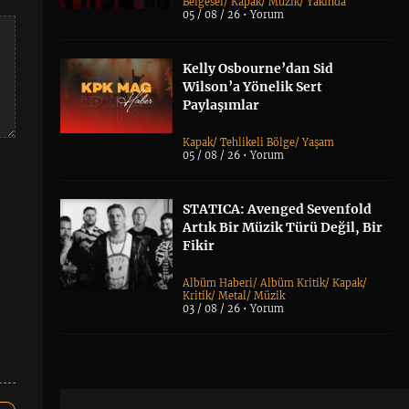
Belgesel
/
Kapak
/
Müzik
/
Yakında
05 / 08 / 26 •
Yorum
Kelly Osbourne’dan Sid
Wilson’a Yönelik Sert
Paylaşımlar
Kapak
/
Tehlikeli Bölge
/
Yaşam
05 / 08 / 26 •
Yorum
STATICA: Avenged Sevenfold
Artık Bir Müzik Türü Değil, Bir
Fikir
Albüm Haberi
/
Albüm Kritik
/
Kapak
/
Kritik
/
Metal
/
Müzik
03 / 08 / 26 •
Yorum