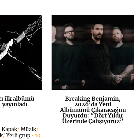
ı ilk albümü
Breaking Benjamin,
K
+
K
+
yayınladı
2026’da Yeni
Albümünü Çıkaracağını
Duyurdu: “Dört Yıldır
Üzerinde Çalışıyoruz”
/
Kapak
/
Müzik
/
ck
/
Yerli grup
• 10