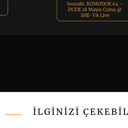
Sonraki:
KOMODOR 64 –
DUDE 18 Mayıs Cuma @
SHE-VA Live
İLGİNİZİ ÇEKEBİ