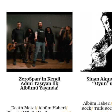
ZeroSpan’in Kendi
Sinan Akınc
K
+
Adını Taşıyan İlk
“Oyun”u 
Albümü Yayında!
Albüm Haberi
Death Metal
/
Albüm Haberi
/
Rock
/
Türk Ro