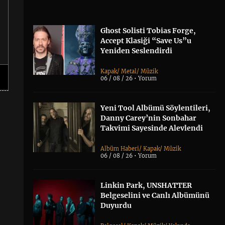
Ghost Solisti Tobias Forge,
Accept Klasiği “Save Us”u
Yeniden Seslendirdi
Kapak
/
Metal
/
Müzik
06 / 08 / 26 •
Yorum
Yeni Tool Albümü Söylentileri,
Danny Carey’nin Sonbahar
Takvimi Sayesinde Alevlendi
Albüm Haberi
/
Kapak
/
Müzik
06 / 08 / 26 •
Yorum
Linkin Park, UNSHATTER
Belgeselini ve Canlı Albümünü
Duyurdu