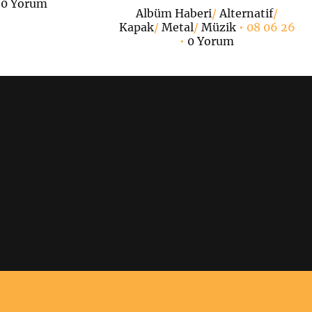
•
0 Yorum
Albüm Haberi
/
Alternatif
/
Kapak
/
Metal
/
Müzik
• 08 06 26
•
0 Yorum