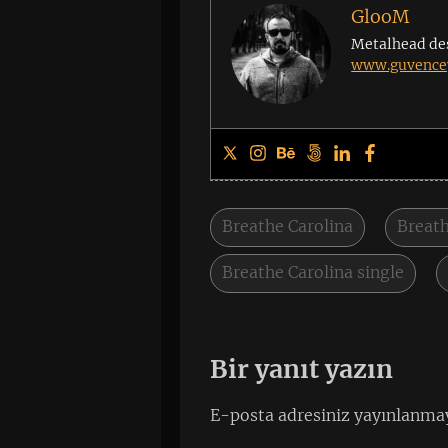
GlooM
Metalhead de
www.guvencey
Breathe Carolina
Breath
Breathe Carolina single
Bir yanıt yazın
E-posta adresiniz yayınlanma