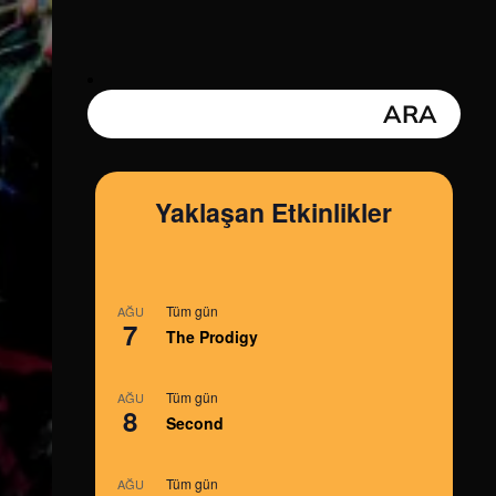
Yaklaşan Etkinlikler
Tüm gün
AĞU
7
The Prodigy
Tüm gün
AĞU
8
Second
Tüm gün
AĞU