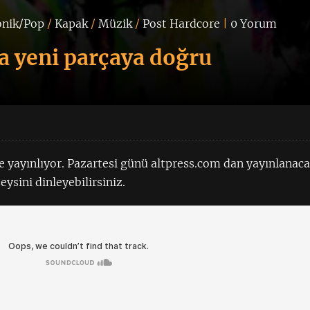
onik/Pop
/
Kapak
/
Müzik
/
Post Hardcore
|
0 Yorum
a yeni parçaya doğru
le yayınlıyor. Pazartesi günü altpress.com dan yayınlanac
eysini dinleyebilirsiniz.