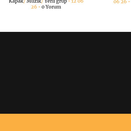
Kapak
/
Müzik
/
Yerli grup
• 12 06
06 26 
26 •
0 Yorum