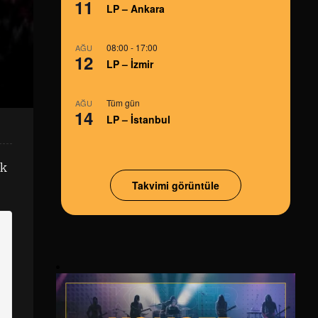
11
LP – Ankara
08:00
-
17:00
AĞU
12
LP – İzmir
Tüm gün
AĞU
14
LP – İstanbul
ak
Takvimi görüntüle