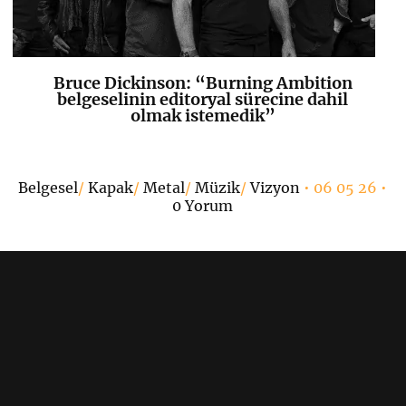
Bruce Dickinson: “Burning Ambition
K
+
belgeselinin editoryal sürecine dahil
olmak istemedik”
Belgesel
/
Kapak
/
Metal
/
Müzik
/
Vizyon
• 06 05 26 •
0 Yorum