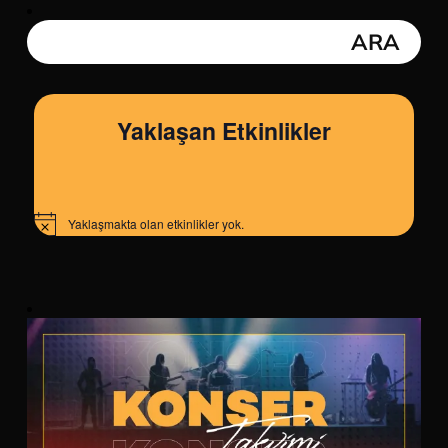
Yaklaşan Etkinlikler
Yaklaşmakta olan etkinlikler yok.
Notice