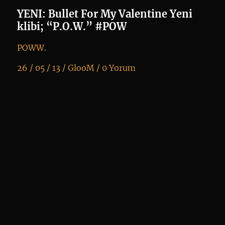
20
YENI: Bullet For My Valentine Yeni
klibi; “P.O.W.” #POW
POWW.
26 / 05 / 13 /
GlooM
/
0 Yorum
K
+