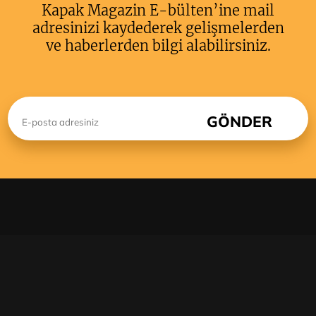
Kapak Magazin E-bülten’ine mail
adresinizi kaydederek gelişmelerden
ve haberlerden bilgi alabilirsiniz.