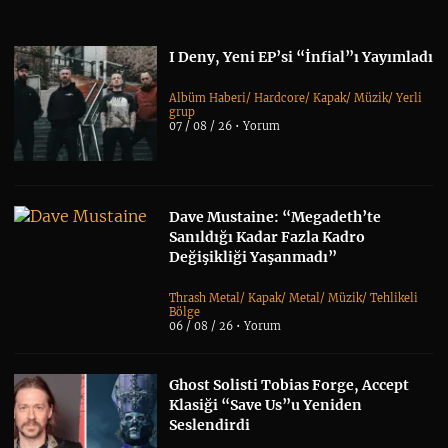
I Deny, Yeni EP’si “İnfial”ı Yayımladı
Albüm Haberi
/
Hardcore
/
Kapak
/
Müzik
/
Yerli
grup
07 / 08 / 26 •
Yorum
Dave Mustaine: “Megadeth’te
Sanıldığı Kadar Fazla Kadro
Değişikliği Yaşanmadı”
Thrash Metal
/
Kapak
/
Metal
/
Müzik
/
Tehlikeli
Bölge
06 / 08 / 26 •
Yorum
Ghost Solisti Tobias Forge, Accept
Klasiği “Save Us”u Yeniden
Seslendirdi