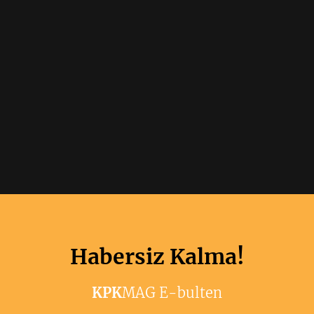
Habersiz Kalma!
KPK
MAG E-bulten