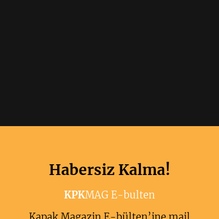
Habersiz Kalma!
KPK
MAG E-bulten
Kapak Magazin E-bülten’ine mail