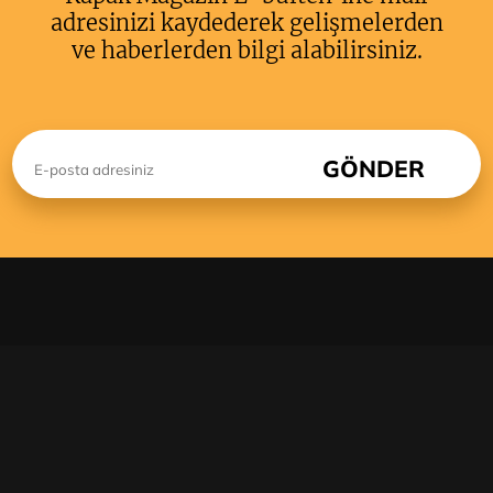
adresinizi kaydederek gelişmelerden
ve haberlerden bilgi alabilirsiniz.