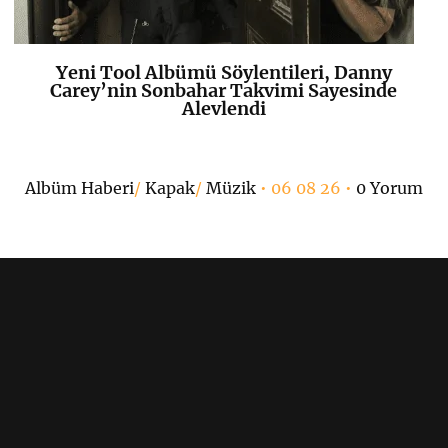
Yeni Tool Albümü Söylentileri, Danny
K
+
Carey’nin Sonbahar Takvimi Sayesinde
Alevlendi
Albüm Haberi
/
Kapak
/
Müzik
• 06 08 26 •
0 Yorum