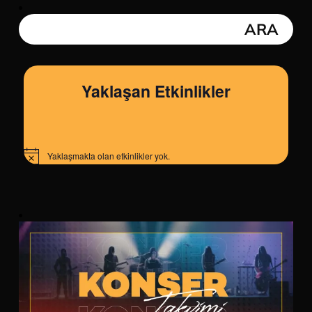
Yaklaşan Etkinlikler
Yaklaşmakta olan etkinlikler yok.
Notice