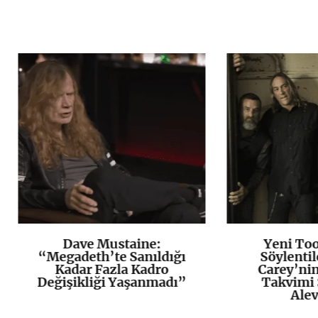
Dave Mustaine:
Yeni To
K
+
“Megadeth’te Sanıldığı
Söylentil
Kadar Fazla Kadro
Carey’ni
Değişikliği Yaşanmadı”
Takvimi 
Alev