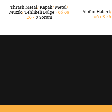
Thrash Metal
/
Kapak
/
Metal
/
Albüm Haberi
Müzik
/
Tehlikeli Bölge
• 06 08
06 08 26
26 •
0 Yorum