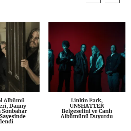
ol Albümü
Linkin Park,
K
+
K
+
eri, Danny
UNSHATTER
n Sonbahar
Belgeselini ve Canlı
Sayesinde
Albümünü Duyurdu
lendi