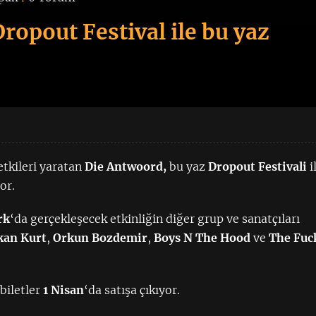
ropout Festival ile bu yaz
tkileri yaratan
Die Antwoord,
bu yaz
Dropout Festivali
i
or.
rk
‘da gerçekleşecek etkinliğin diğer grup ve sanatçıları
kan Kurt
,
Orkun Bozdemir
,
Boys N The Hood
ve
The Fuc
 biletler
1 Nisan
‘da satışa çıkıyor.