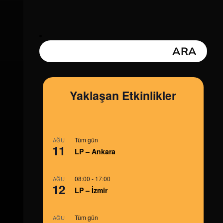
Yaklaşan Etkinlikler
Tüm gün
AĞU
11
LP – Ankara
08:00
-
17:00
AĞU
12
LP – İzmir
Tüm gün
AĞU