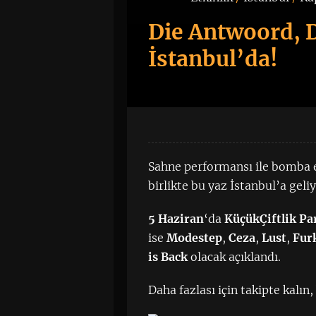
Die Antwoord, D
İstanbul’da!
Sahne performansı ile bomba e
birlikte bu yaz İstanbul’a geliy
5 Haziran
‘da
KüçükÇiftlik Pa
ise
Modestep
,
Ceza
,
Lust
,
Fur
is Back
olacak açıklandı.
Daha fazlası için takipte kalın,