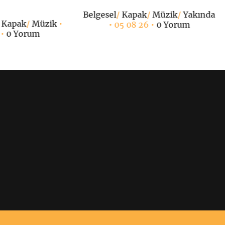
Belgesel
/
Kapak
/
Müzik
/
Yakında
/
Kapak
/
Müzik
•
• 05 08 26 •
0 Yorum
 •
0 Yorum