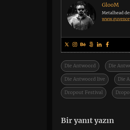
GlooM
Metalhead de
www.guvencey
Die Antwoord
Die Antw
Die Antwoord live
Die 
Dropout Festival
Dropou
Bir yanıt yazın