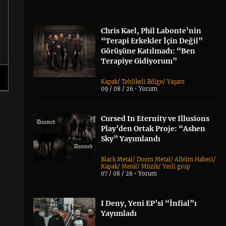
Chris Kael, Phil Labonte’nin
“Terapi Erkekler İçin Değil”
Görüşüne Katılmadı: “Ben
Terapiye Gidiyorum”
Kapak
/
Tehlikeli Bölge
/
Yaşam
09 / 08 / 26 •
Yorum
Cursed In Eternity ve Illusions
Play’den Ortak Proje: “Ashen
Sky” Yayımlandı
Black Metal
/
Doom Metal
/
Albüm Haberi
/
Kapak
/
Metal
/
Müzik
/
Yerli grup
07 / 08 / 26 •
Yorum
I Deny, Yeni EP’si “İnfial”ı
Yayımladı