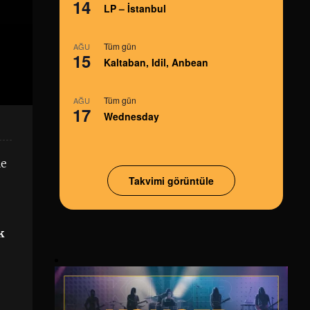
14
LP – İstanbul
Tüm gün
AĞU
15
Kaltaban, Idil, Anbean
Tüm gün
AĞU
17
Wednesday
le
Takvimi görüntüle
k