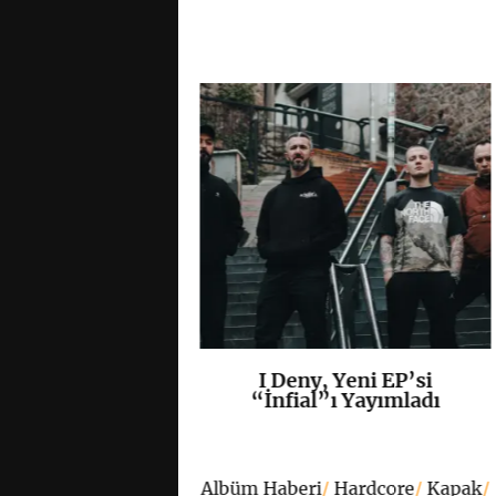
n Eternity ve
I Deny, Yeni EP’si
K
+
K
+
 Play’den Ortak
“İnfial”ı Yayımladı
“Ashen Sky”
ımlandı
Albüm Haberi
/
Hardcore
/
Kapak
/