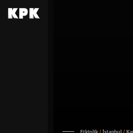
Etkinlik
/
İstanbul
/
Ka