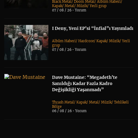
Black Metal
/
Doom Metal
/
Albüm Haberi
/
Kapak
/
Metal
/
Müzik
/
Yerli grup
07 / 08 / 26 •
Yorum
I Deny, Yeni EP’si “İnfial”ı Yayımladı
Albüm Haberi
/
Hardcore
/
Kapak
/
Müzik
/
Yerli
grup
07 / 08 / 26 •
Yorum
Dave Mustaine: “Megadeth’te
Sanıldığı Kadar Fazla Kadro
Değişikliği Yaşanmadı”
Thrash Metal
/
Kapak
/
Metal
/
Müzik
/
Tehlikeli
Bölge
06 / 08 / 26 •
Yorum