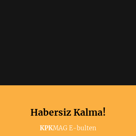
Habersiz Kalma!
KPK
MAG E-bulten