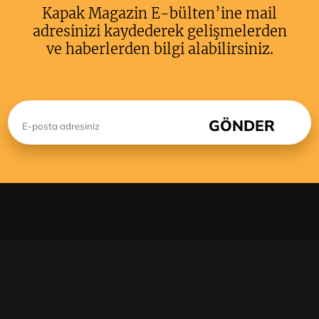
Kapak Magazin E-bülten’ine mail
adresinizi kaydederek gelişmelerden
ve haberlerden bilgi alabilirsiniz.