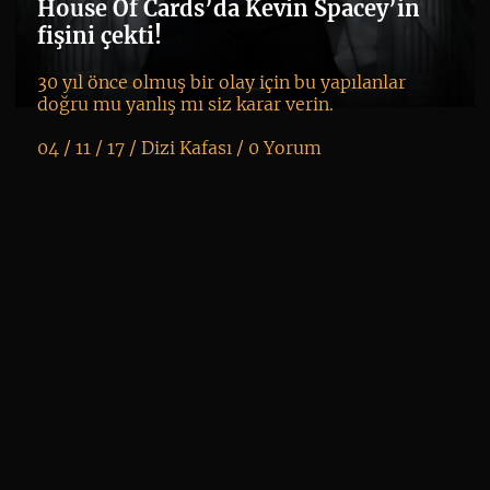
House Of Cards’da Kevin Spacey’in
fişini çekti!
30 yıl önce olmuş bir olay için bu yapılanlar
doğru mu yanlış mı siz karar verin.
04 / 11 / 17 /
Dizi Kafası
/
0 Yorum
K
+