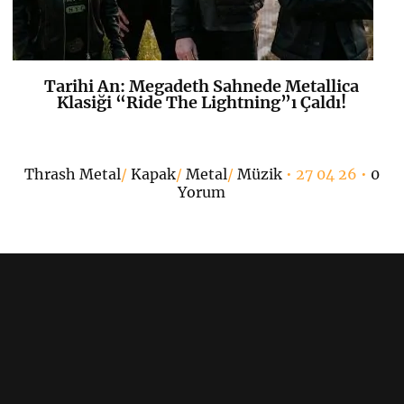
Tarihi An: Megadeth Sahnede Metallica
K
+
Klasiği “Ride The Lightning”ı Çaldı!
6
Thrash Metal
/
Kapak
/
Metal
/
Müzik
• 27 04 26 •
0
Yorum