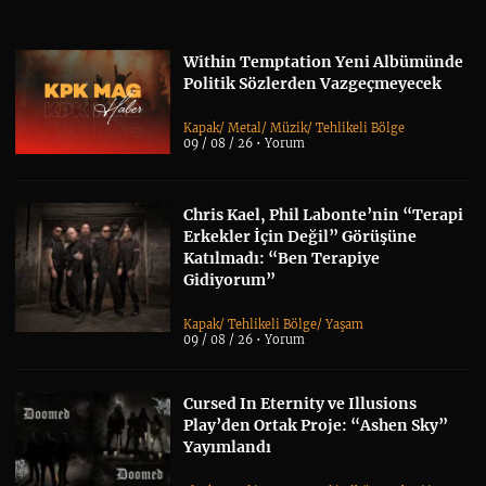
Within Temptation Yeni Albümünde
Politik Sözlerden Vazgeçmeyecek
Kapak
/
Metal
/
Müzik
/
Tehlikeli Bölge
09 / 08 / 26 •
Yorum
Chris Kael, Phil Labonte’nin “Terapi
Erkekler İçin Değil” Görüşüne
Katılmadı: “Ben Terapiye
Gidiyorum”
Kapak
/
Tehlikeli Bölge
/
Yaşam
09 / 08 / 26 •
Yorum
Cursed In Eternity ve Illusions
Play’den Ortak Proje: “Ashen Sky”
Yayımlandı