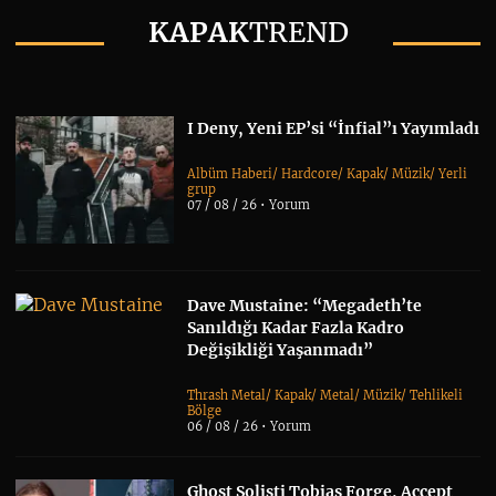
KAPAK
TREND
I Deny, Yeni EP’si “İnfial”ı Yayımladı
Albüm Haberi
/
Hardcore
/
Kapak
/
Müzik
/
Yerli
grup
07 / 08 / 26 •
Yorum
Dave Mustaine: “Megadeth’te
Sanıldığı Kadar Fazla Kadro
Değişikliği Yaşanmadı”
Thrash Metal
/
Kapak
/
Metal
/
Müzik
/
Tehlikeli
Bölge
06 / 08 / 26 •
Yorum
Ghost Solisti Tobias Forge, Accept