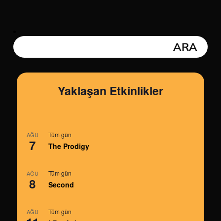
Yaklaşan Etkinlikler
Tüm gün
AĞU
7
The Prodigy
Tüm gün
AĞU
8
Second
Tüm gün
AĞU