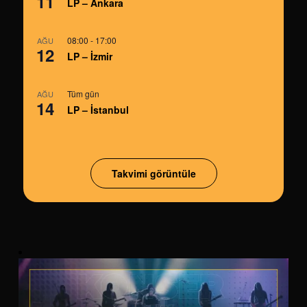
11
LP – Ankara
08:00
-
17:00
AĞU
12
LP – İzmir
Tüm gün
AĞU
14
LP – İstanbul
Takvimi görüntüle