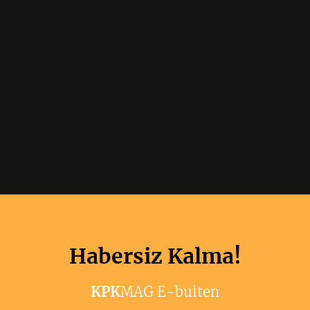
Habersiz Kalma!
KPK
MAG E-bulten