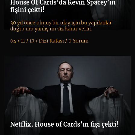
House Of Cards’da Kevin Spacey’in
ip
fişini çekti!
30 yıl önce olmuş bir olay için bu yapılanlar
doğru mu yanlış mı siz karar verin.
04 / 11 / 17 /
Dizi Kafası
/
0 Yorum
K
+
Netflix, House of Cards’ın fişi çekti!