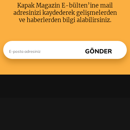
Kapak Magazin E-bülten’ine mail
adresinizi kaydederek gelişmelerden
ve haberlerden bilgi alabilirsiniz.