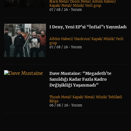
Black Metal
/
Doom Metal
/
Albüm Haberi
/
Kapak
/
Metal
/
Müzik
/
Yerli grup
07 / 08 / 26 •
Yorum
I Deny, Yeni EP’si “İnfial”ı Yayımladı
Albüm Haberi
/
Hardcore
/
Kapak
/
Müzik
/
Yerli
grup
07 / 08 / 26 •
Yorum
Dave Mustaine: “Megadeth’te
Sanıldığı Kadar Fazla Kadro
Değişikliği Yaşanmadı”
Thrash Metal
/
Kapak
/
Metal
/
Müzik
/
Tehlikeli
Bölge
06 / 08 / 26 •
Yorum