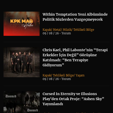
Within Temptation Yeni Albümünde
Politik Sözlerden Vazgeçmeyecek
Kapak
/
Metal
/
Müzik
/
Tehlikeli Bölge
09 / 08 / 26 •
Yorum
Chris Kael, Phil Labonte’nin “Terapi
Erkekler İçin Değil” Görüşüne
Katılmadı: “Ben Terapiye
Gidiyorum”
Kapak
/
Tehlikeli Bölge
/
Yaşam
09 / 08 / 26 •
Yorum
Cursed In Eternity ve Illusions
Play’den Ortak Proje: “Ashen Sky”
Yayımlandı