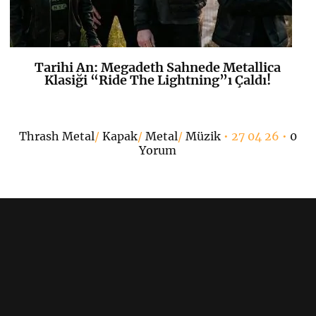
Tarihi An: Megadeth Sahnede Metallica
K
+
Klasiği “Ride The Lightning”ı Çaldı!
6
Thrash Metal
/
Kapak
/
Metal
/
Müzik
• 27 04 26 •
0
Yorum