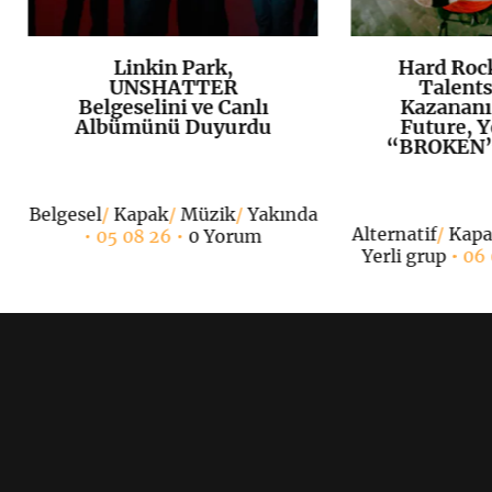
Linkin Park,
Hard Roc
K
+
UNSHATTER
Talents
Belgeselini ve Canlı
Kazananı
Albümünü Duyurdu
Future, Y
“BROKEN”ı
Belgesel
/
Kapak
/
Müzik
/
Yakında
Alternatif
/
Kap
• 05 08 26 •
0 Yorum
Yerli grup
• 06