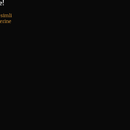
e!
esimli
erine