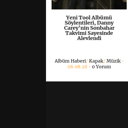
olisti Tobias
Yeni Tool Albümü
K
+
K
+
ccept Klasiği
Söylentileri, Danny
s”u Yeniden
Carey’nin Sonbahar
lendirdi
Takvimi Sayesinde
Alevlendi
/
Müzik
• 06 08 26
Albüm Haberi
/
Kapak
/
Müzik
•
 Yorum
06 08 26 •
0 Yorum