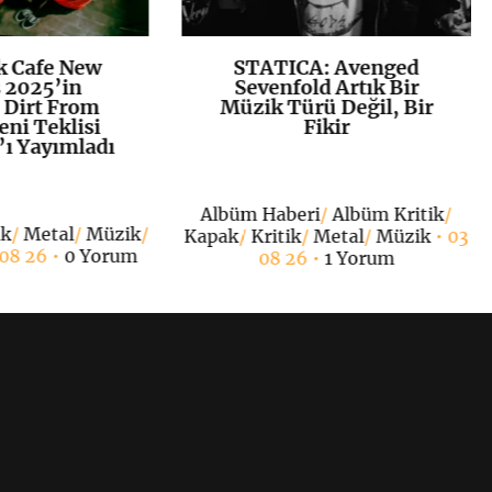
k Cafe New
STATICA: Avenged
K
+
K
+
 2025’in
Sevenfold Artık Bir
 Dirt From
Müzik Türü Değil, Bir
eni Teklisi
Fikir
 Yayımladı
Albüm Haberi
/
Albüm Kritik
/
ak
/
Metal
/
Müzik
/
Kapak
/
Kritik
/
Metal
/
Müzik
• 03
 08 26 •
0 Yorum
08 26 •
1 Yorum