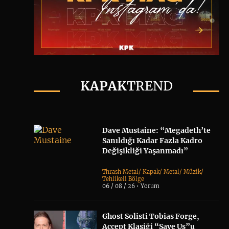
KAPAK
TREND
Dave Mustaine: “Megadeth’te
Sanıldığı Kadar Fazla Kadro
Değişikliği Yaşanmadı”
Thrash Metal
/
Kapak
/
Metal
/
Müzik
/
Tehlikeli Bölge
06 / 08 / 26 •
Yorum
Ghost Solisti Tobias Forge,
Accept Klasiği “Save Us”u