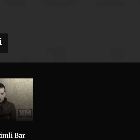
etki
i
imli Bar