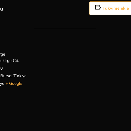
bu
Takvime ekle
rge
ekirge Cd.
50
Bursa, Türkiye
iye
+ Google