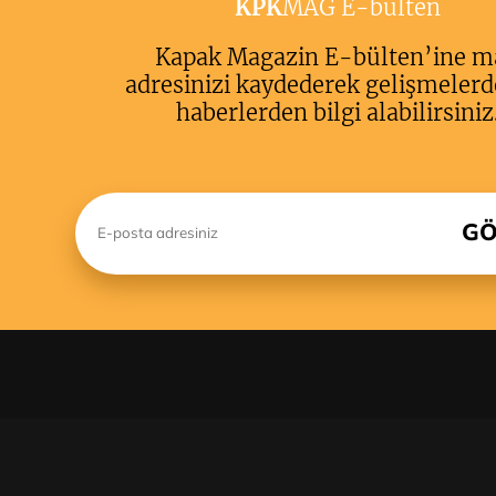
KPK
MAG E-bulten
Kapak Magazin E-bülten’ine m
adresinizi kaydederek gelişmelerd
haberlerden bilgi alabilirsiniz