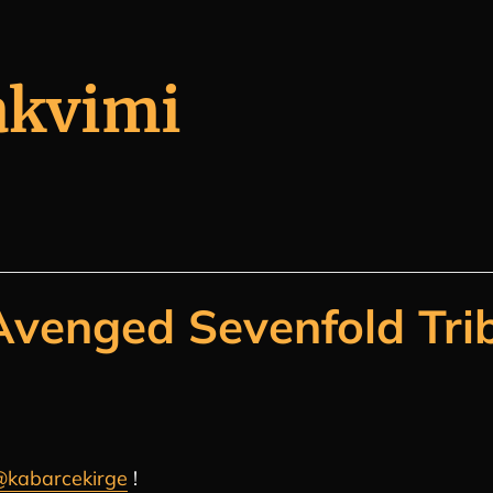
akvimi
Avenged Sevenfold Tri
kabarcekirge
!