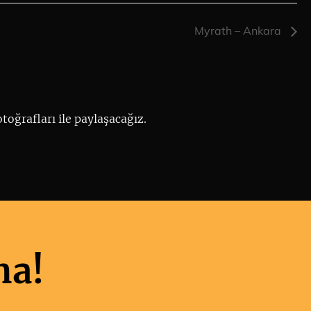
Myrath – Ankara
toğrafları ile paylaşacağız.
ma!