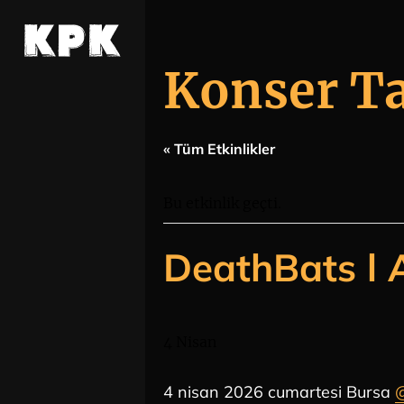
Konser T
« Tüm Etkinlikler
Bu etkinlik geçti.
DeathBats l 
4 Nisan
4 nisan 2026 cumartesi Bursa
@