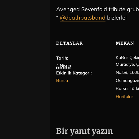
Avenged Sevenfold tribute gru
“
@deathbatsband
bizlerle!
DETAYLAR
MEKAN
KaBar Çeki
Tarih:
Muradiye, Ç
4 Nisan
No:59, 160
Etkinlik Kategori:
Bursa
Osmangazi/
Bursa
,
Türk
Haritalar
Bir yanıt yazın