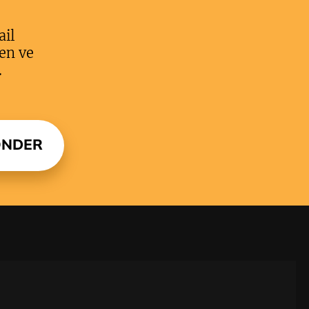
ail
en ve
.