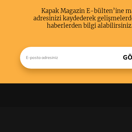
Kapak Magazin E-bülten’ine m
adresinizi kaydederek gelişmelerd
haberlerden bilgi alabilirsiniz