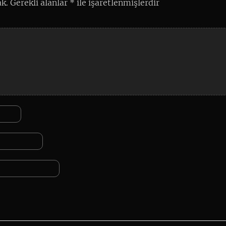
k.
Gerekli alanlar
*
ile işaretlenmişlerdir