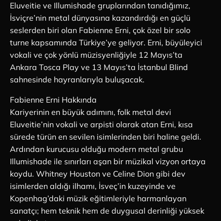
Eluveitie ve Illumishade gruplarından tanıdığımız,
İsviçre’nin metal dünyasına kazandırdığı en güçlü
seslerden biri olan Fabienne Erni, çok özel bir solo
turne kapsamında Türkiye’ye geliyor. Erni, büyüleyici
vokali ve çok yönlü müzisyenliğiyle 12 Mayıs’ta
Ankara Tosca Play ve 13 Mayıs’ta İstanbul Blind
sahnesinde hayranlarıyla buluşacak.
Fabienne Erni Hakkında
Kariyerinin en büyük adımını, folk metal devi
Eluveitie’nin vokali ve arpisti olarak atan Erni, kısa
sürede türün en sevilen isimlerinden biri haline geldi.
Ardından kurucusu olduğu modern metal grubu
Illumishade ile sınırları aşan bir müzikal vizyon ortaya
koydu. Whitney Houston ve Celine Dion gibi dev
isimlerden aldığı ilhamı, İsveç’in kuzeyinde ve
Kopenhag’daki müzik eğitimleriyle harmanlayan
sanatçı; hem teknik hem de duygusal derinliği yüksek