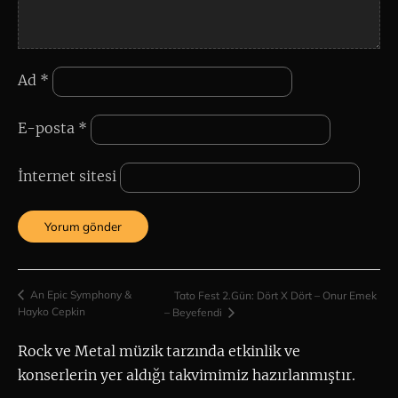
Ad
*
E-posta
*
İnternet sitesi
An Epic Symphony &
Tato Fest 2.Gün: Dört X Dört – Onur Emek
Hayko Cepkin
– Beyefendi
Rock ve Metal müzik tarzında etkinlik ve 
konserlerin yer aldığı takvimimiz hazırlanmıştır.