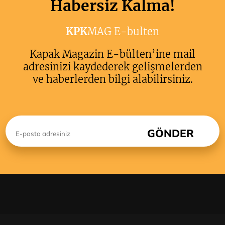
Habersiz Kalma!
KPK
MAG E-bulten
Kapak Magazin E-bülten’ine mail
adresinizi kaydederek gelişmelerden
ve haberlerden bilgi alabilirsiniz.