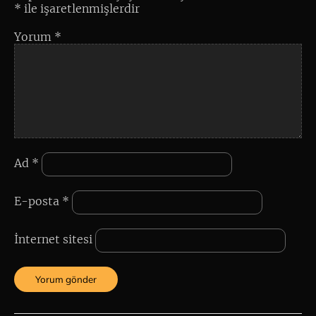
*
ile işaretlenmişlerdir
Yorum
*
Ad
*
E-posta
*
İnternet sitesi