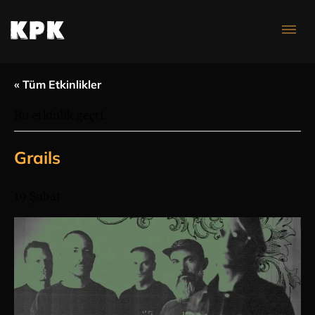
Konser Takvimi
« Tüm Etkinlikler
Bu etkinlik geçti.
Grails
19 Şubat