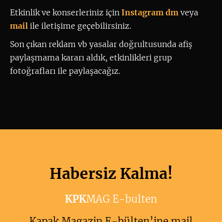
Etkinlik ve konserleriniz için
 Instagram dm
 veya 
mail
ile iletişime geçebilirsiniz. 
Son çıkan reklam vb yasalar doğrultusunda afiş
paylaşmama kararı aldık, etkinlikleri grup
fotoğrafları ile paylaşacağız.
Habersiz Kalma!
KPK
MAG E-bulten
Kapak Magazin E-bülten’ine mail